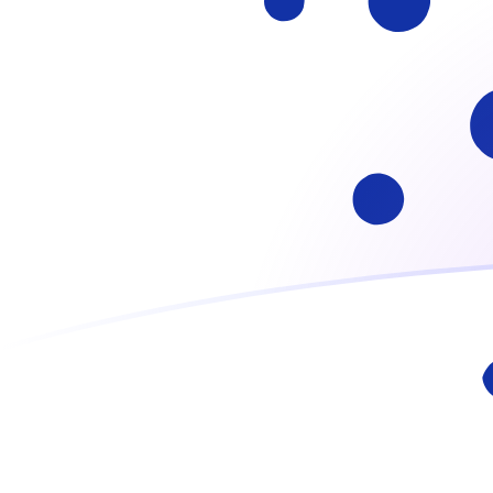
Taxas de câmbio de ADA para ATS ho
Converter Cardano para Xelim Austríaco
Rate information of ADA/ATS
currency pair
Cardano
ADA
Xelim Austríaco
ATS
1
ADA
2,38827
ATS
5
ADA
11,9413
ATS
10
ADA
23,8827
ATS
25
ADA
59,7067
ATS
50
ADA
119,413
ATS
100
ADA
238,827
ATS
500
ADA
1.194,13
ATS
1.000
ADA
2.388,27
ATS
5.000
ADA
11.941,3
ATS