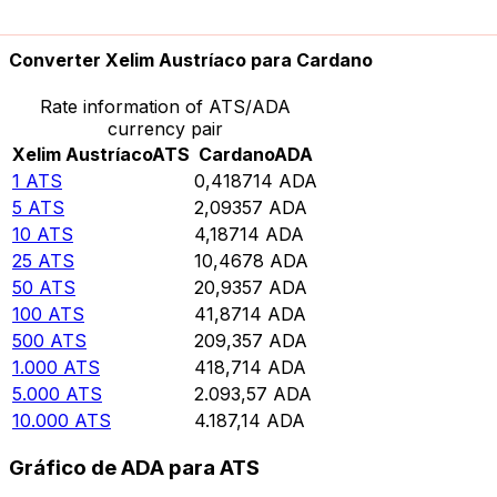
10.000
ADA
23.882,7
ATS
Converter Xelim Austríaco para Cardano
Rate information of ATS/ADA
currency pair
Xelim Austríaco
ATS
Cardano
ADA
1
ATS
0,418714
ADA
5
ATS
2,09357
ADA
10
ATS
4,18714
ADA
25
ATS
10,4678
ADA
50
ATS
20,9357
ADA
100
ATS
41,8714
ADA
500
ATS
209,357
ADA
1.000
ATS
418,714
ADA
5.000
ATS
2.093,57
ADA
10.000
ATS
4.187,14
ADA
Gráfico de ADA para ATS