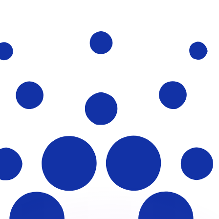
ar taxas concorrentes.
so é apenas para fins informativos. Você não pagará essa
r com a Xe?