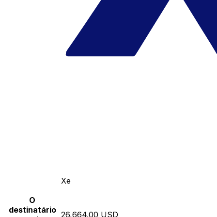
Xe
O
destinatário
26,664.00 USD