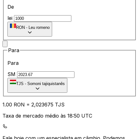
De
lei
RON
-
Leu romeno
Para
Para
SM
TJS
-
Somoni tajiquistanês
1.00
RON
=
2,
023675
TJS
Taxa de mercado médio às 18:50 UTC
Fale hoje com um especialista em câmbio.
Podemos