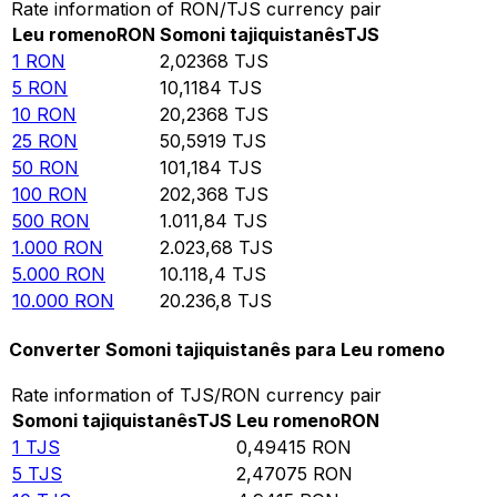
Rate information of RON/TJS currency pair
Leu romeno
RON
Somoni tajiquistanês
TJS
1
RON
2,02368
TJS
5
RON
10,1184
TJS
10
RON
20,2368
TJS
25
RON
50,5919
TJS
50
RON
101,184
TJS
100
RON
202,368
TJS
500
RON
1.011,84
TJS
1.000
RON
2.023,68
TJS
5.000
RON
10.118,4
TJS
10.000
RON
20.236,8
TJS
Converter Somoni tajiquistanês para Leu romeno
Rate information of TJS/RON currency pair
Somoni tajiquistanês
TJS
Leu romeno
RON
1
TJS
0,49415
RON
5
TJS
2,47075
RON