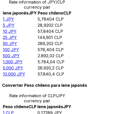
Rate information of JPY/CLP
currency pair
Iene japonês
JPY
Peso chileno
CLP
1
JPY
5,78404
CLP
5
JPY
28,9202
CLP
10
JPY
57,8404
CLP
25
JPY
144,601
CLP
50
JPY
289,202
CLP
100
JPY
578,404
CLP
500
JPY
2.892,02
CLP
1.000
JPY
5.784,04
CLP
5.000
JPY
28.920,2
CLP
10.000
JPY
57.840,4
CLP
Converter Peso chileno para Iene japonês
Rate information of CLP/JPY
currency pair
Peso chileno
CLP
Iene japonês
JPY
1
CLP
0,17289
JPY