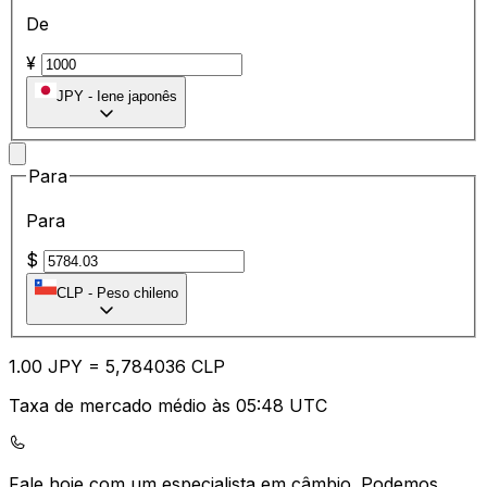
De
¥
JPY
-
Iene japonês
Para
Para
$
CLP
-
Peso chileno
1.00
JPY
=
5,
784036
CLP
Taxa de mercado médio às 05:48 UTC
Fale hoje com um especialista em câmbio.
Podemos