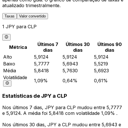
atualizado trimestralmente.
Taxas
Valor convertido
1 JPY para CLP
Últimos 7
Últimos 30
Últimos 90
Métrica
dias
dias
dias
Alto
5,9124
5,9124
5,9124
Baixo
5,7777
5,6943
5,5219
Média
5,8418
5,7630
5,6923
Volatilidade
1,09%
0,64%
0,61%
Estatísticas de JPY a CLP
Nos últimos 7 dias, JPY para CLP mudou entre 5,7777
e 5,9124. A média foi 5,8418 com volatilidade 1,09% .
Nos últimos 30 dias, JPY a CLP mudou entre 5,6943 e