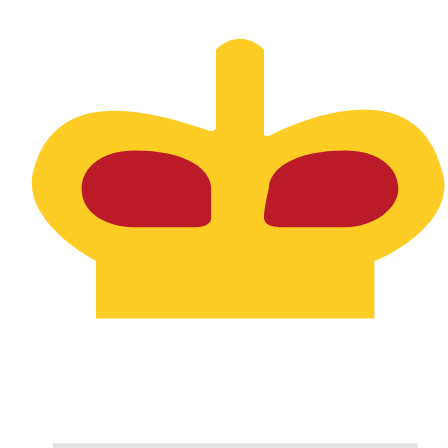
SPL
-
Luigino de Seborga
1.00
DKK
=
0,
025696
SPL
Taxa de mercado médio às 09:12 UTC
Fale hoje com um especialista em câmbio.
Podemos super
Agendar chamada
Usamos a taxa de mercado médio no nosso Conversor. Is
Você sabia que é possível enviar dinheiro para o exterio
Inscreva-se hoje