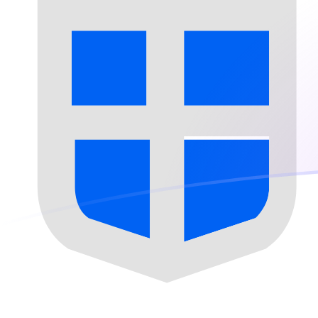
Taxas de câmbio de DKK para SPL ho
Converter Coroa dinamarquesa para Luigino de Sebor
Rate information of DKK/SPL currency pair
Coroa dinamarquesa
DKK
Luigino de Seborga
SPL
1
DKK
0,0256963
SPL
5
DKK
0,128482
SPL
10
DKK
0,256963
SPL
25
DKK
0,642408
SPL
50
DKK
1,28482
SPL
100
DKK
2,56963
SPL
500
DKK
12,8482
SPL
1.000
DKK
25,6963
SPL
5.000
DKK
128,482
SPL
10.000
DKK
256,963
SPL
Converter Luigino de Seborga para Coroa dinamarque