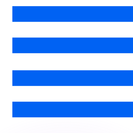
ar taxas concorrentes.
so é apenas para fins informativos. Você não pagará essa
r com a Xe?