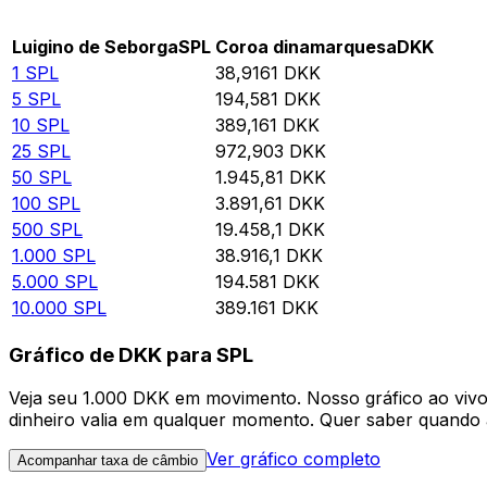
Rate information of SPL/DKK currency pair
Luigino de Seborga
SPL
Coroa dinamarquesa
DKK
1
SPL
38,9161
DKK
5
SPL
194,581
DKK
10
SPL
389,161
DKK
25
SPL
972,903
DKK
50
SPL
1.945,81
DKK
100
SPL
3.891,61
DKK
500
SPL
19.458,1
DKK
1.000
SPL
38.916,1
DKK
5.000
SPL
194.581
DKK
10.000
SPL
389.161
DKK
Gráfico de DKK para SPL
Veja seu 1.000 DKK em movimento. Nosso gráfico ao vi
dinheiro valia em qualquer momento. Quer saber quando a
Ver gráfico completo
Acompanhar taxa de câmbio