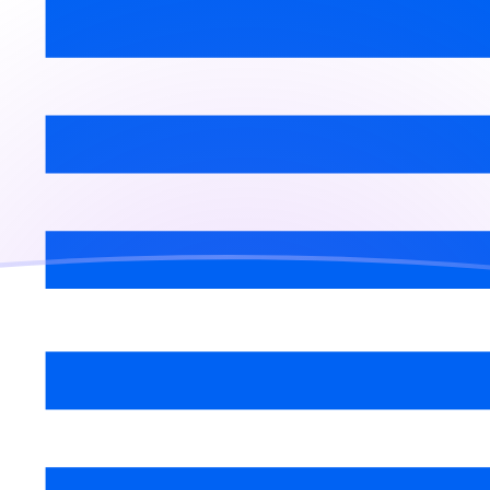
je
ga
sa