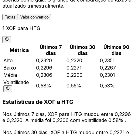
atualizado trimestralmente.
Taxas
Valor convertido
1 XOF para HTG
Últimos 7
Últimos 30
Últimos 90
Métrica
dias
dias
dias
Alto
0,2320
0,2320
0,2351
Baixo
0,2296
0,2271
0,2267
Média
0,2306
0,2290
0,2301
Volatilidade
0,58%
0,55%
0,53%
Estatísticas de XOF a HTG
Nos últimos 7 dias, XOF para HTG mudou entre 0,2296
e 0,2320. A média foi 0,2306 com volatilidade 0,58% .
Nos últimos 30 dias, XOF a HTG mudou entre 0,2271 e