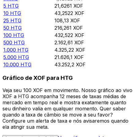
5
HTG
21,6261
XOF
10
HTG
43,2522
XOF
25
HTG
108,13
XOF
50
HTG
216,261
XOF
100
HTG
432,522
XOF
500
HTG
2.162,61
XOF
1.000
HTG
4.325,22
XOF
5.000
HTG
21.626,1
XOF
10.000
HTG
43.252,2
XOF
Gráfico de XOF para HTG
Veja seu 100 XOF em movimento. Nosso gráfico ao vivo
XOF a HTG acompanha 12 meses de taxas médias de
mercado em tempo real e mostra exatamente quanto
seu dinheiro valia em qualquer momento. Quer saber
quando a taxa de câmbio se move a seu favor?
Configure um alerta de taxa e nós avisaremos quando
ela atingir sua meta.