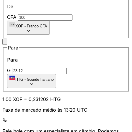
De
CFA
XOF
-
Franco CFA
Para
Para
G
HTG
-
Gourde haitiano
1.00
XOF
=
0,
231202
HTG
Taxa de mercado médio às 13:20 UTC
Fale hoje com um especialista em câmbio.
Podemos