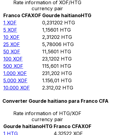
Rate information of XOF/HTG
currency pair
Franco CFA
XOF
Gourde haitiano
HTG
1
XOF
0,231202
HTG
5
XOF
1,15601
HTG
10
XOF
2,31202
HTG
25
XOF
5,78006
HTG
50
XOF
11,5601
HTG
100
XOF
23,1202
HTG
500
XOF
115,601
HTG
1.000
XOF
231,202
HTG
5.000
XOF
1.156,01
HTG
10.000
XOF
2.312,02
HTG
Converter Gourde haitiano para Franco CFA
Rate information of HTG/XOF
currency pair
Gourde haitiano
HTG
Franco CFA
XOF
1
HTG
4,32522
XOF