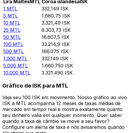
Lira Maltês
MTL
Coroa islandesa
ISK
1
MTL
332,149
ISK
5
MTL
1.660,75
ISK
10
MTL
3.321,49
ISK
25
MTL
8.303,73
ISK
50
MTL
16.607,5
ISK
100
MTL
33.214,9
ISK
500
MTL
166.075
ISK
1.000
MTL
332.149
ISK
5.000
MTL
1.660.750
ISK
10.000
MTL
3.321.490
ISK
Gráfico de ISK para MTL
Veja seu 100 ISK em movimento. Nosso gráfico ao vivo
ISK a MTL acompanha 12 meses de taxas médias de
mercado em tempo real e mostra exatamente quanto
seu dinheiro valia em qualquer momento. Quer saber
quando a taxa de câmbio se move a seu favor?
Configure um alerta de taxa e nós avisaremos quando