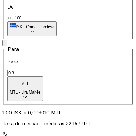
De
kr
ISK
-
Coroa islandesa
Para
Para
MTL
MTL
-
Lira Maltês
1.00
ISK
=
0,
003010
MTL
Taxa de mercado médio às 22:15 UTC