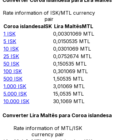
Converter Coroa islandesa para Lira Maltês
Rate information of ISK/MTL currency
pair
Coroa islandesa
ISK
Lira Maltês
MTL
1
ISK
0,00301069
MTL
5
ISK
0,0150535
MTL
10
ISK
0,0301069
MTL
25
ISK
0,0752674
MTL
50
ISK
0,150535
MTL
100
ISK
0,301069
MTL
500
ISK
1,50535
MTL
1.000
ISK
3,01069
MTL
5.000
ISK
15,0535
MTL
10.000
ISK
30,1069
MTL
Converter Lira Maltês para Coroa islandesa
Rate information of MTL/ISK
currency pair