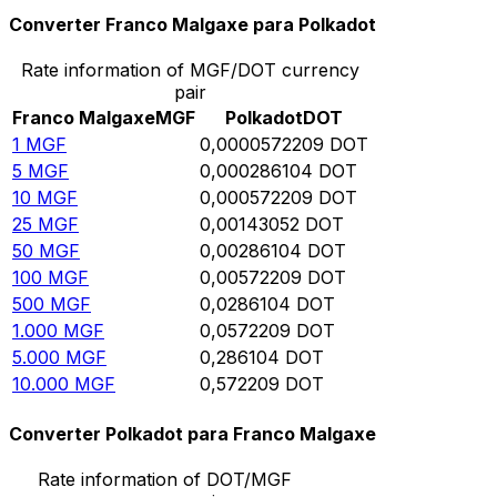
Converter Franco Malgaxe para Polkadot
Rate information of MGF/DOT currency
pair
Franco Malgaxe
MGF
Polkadot
DOT
1
MGF
0,0000572209
DOT
5
MGF
0,000286104
DOT
10
MGF
0,000572209
DOT
25
MGF
0,00143052
DOT
50
MGF
0,00286104
DOT
100
MGF
0,00572209
DOT
500
MGF
0,0286104
DOT
1.000
MGF
0,0572209
DOT
5.000
MGF
0,286104
DOT
10.000
MGF
0,572209
DOT
Converter Polkadot para Franco Malgaxe
Rate information of DOT/MGF