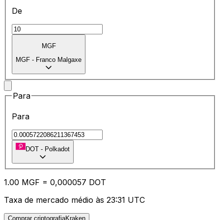
De
MGF
MGF
-
Franco Malgaxe
Para
Para
DOT
-
Polkadot
1.00
MGF
=
0,
000057
DOT
Taxa de mercado médio às 23:31 UTC
Comprar criptografiaKraken