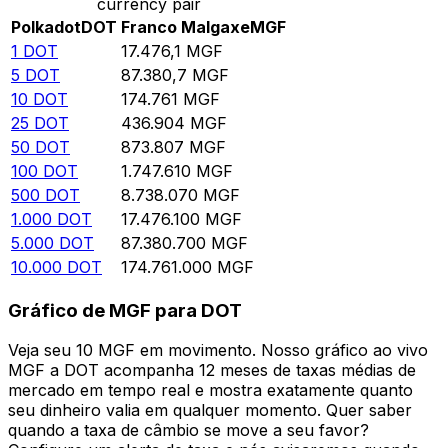
currency pair
Polkadot
DOT
Franco Malgaxe
MGF
1
DOT
17.476,1
MGF
5
DOT
87.380,7
MGF
10
DOT
174.761
MGF
25
DOT
436.904
MGF
50
DOT
873.807
MGF
100
DOT
1.747.610
MGF
500
DOT
8.738.070
MGF
1.000
DOT
17.476.100
MGF
5.000
DOT
87.380.700
MGF
10.000
DOT
174.761.000
MGF
Gráfico de MGF para DOT
Veja seu 10 MGF em movimento. Nosso gráfico ao vivo
MGF a DOT acompanha 12 meses de taxas médias de
mercado em tempo real e mostra exatamente quanto
seu dinheiro valia em qualquer momento. Quer saber
quando a taxa de câmbio se move a seu favor?