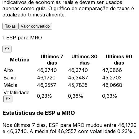
indicativos de economias reais e devem ser usados
apenas como guia. O gráfico de comparação de taxas é
atualizado trimestralmente.
Taxas
Valor convertido
1 ESP para MRO
Últimos 7
Últimos 30
Últimos 90
Métrica
dias
dias
dias
Alto
46,3740
46,3740
47,0866
Baixo
46,1720
45,3487
45,2703
Média
46,2557
45,7835
46,0668
Volatilidade
0,23%
0,36%
0,33%
Estatísticas de ESP a MRO
Nos últimos 7 dias, ESP para MRO mudou entre 46,1720
e 46,3740. A média foi 46,2557 com volatilidade 0,23% .