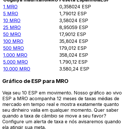
1
MRO
0,358024
ESP
5
MRO
1,79012
ESP
10
MRO
3,58024
ESP
25
MRO
8,95059
ESP
50
MRO
17,9012
ESP
100
MRO
35,8024
ESP
500
MRO
179,012
ESP
1.000
MRO
358,024
ESP
5.000
MRO
1.790,12
ESP
10.000
MRO
3.580,24
ESP
Gráfico de ESP para MRO
Veja seu 10 ESP em movimento. Nosso gráfico ao vivo
ESP a MRO acompanha 12 meses de taxas médias de
mercado em tempo real e mostra exatamente quanto
seu dinheiro valia em qualquer momento. Quer saber
quando a taxa de câmbio se move a seu favor?
Configure um alerta de taxa e nós avisaremos quando
ela atingir sua meta.