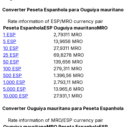
Converter Peseta Espanhola para Ouguiya mauritano
Rate information of ESP/MRO currency pair
Peseta Espanhola
ESP
Ouguiya mauritano
MRO
1
ESP
2,79311
MRO
5
ESP
13,9656
MRO
10
ESP
27,9311
MRO
25
ESP
69,8278
MRO
50
ESP
139,656
MRO
100
ESP
279,311
MRO
500
ESP
1.396,56
MRO
1.000
ESP
2.793,11
MRO
5.000
ESP
13.965,6
MRO
10.000
ESP
27.931,1
MRO
Converter Ouguiya mauritano para Peseta Espanhola
Rate information of MRO/ESP currency pair
Ouguiya mauritano
MRO
Peseta Espanhola
ESP