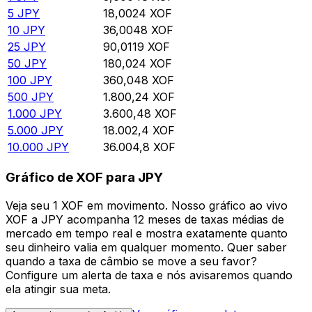
5
JPY
18,0024
XOF
10
JPY
36,0048
XOF
25
JPY
90,0119
XOF
50
JPY
180,024
XOF
100
JPY
360,048
XOF
500
JPY
1.800,24
XOF
1.000
JPY
3.600,48
XOF
5.000
JPY
18.002,4
XOF
10.000
JPY
36.004,8
XOF
Gráfico de XOF para JPY
Veja seu 1 XOF em movimento. Nosso gráfico ao vivo
XOF a JPY acompanha 12 meses de taxas médias de
mercado em tempo real e mostra exatamente quanto
seu dinheiro valia em qualquer momento. Quer saber
quando a taxa de câmbio se move a seu favor?
Configure um alerta de taxa e nós avisaremos quando
ela atingir sua meta.