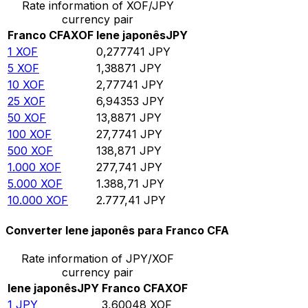
Rate information of XOF/JPY
currency pair
Franco CFA
XOF
Iene japonês
JPY
1
XOF
0,277741
JPY
5
XOF
1,38871
JPY
10
XOF
2,77741
JPY
25
XOF
6,94353
JPY
50
XOF
13,8871
JPY
100
XOF
27,7741
JPY
500
XOF
138,871
JPY
1.000
XOF
277,741
JPY
5.000
XOF
1.388,71
JPY
10.000
XOF
2.777,41
JPY
Converter Iene japonês para Franco CFA
Rate information of JPY/XOF
currency pair
Iene japonês
JPY
Franco CFA
XOF
1
JPY
3,60048
XOF