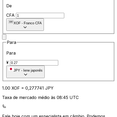
De
CFA
XOF
-
Franco CFA
Para
Para
¥
JPY
-
Iene japonês
1.00
XOF
=
0,
277741
JPY
Taxa de mercado médio às 08:45 UTC
Fale hoje com um especialista em câmbio.
Podemos