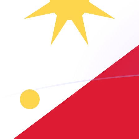
Taxas de câmbio de USD para PHP ho
Converter Dólar americano para Peso filipino
Rate information of USD/PHP currency
pair
Dólar americano
USD
Peso filipino
PHP
1
USD
60,8058
PHP
5
USD
304,029
PHP
10
USD
608,058
PHP
25
USD
1.520,15
PHP
50
USD
3.040,29
PHP
100
USD
6.080,58
PHP
500
USD
30.402,9
PHP
1.000
USD
60.805,8
PHP
5.000
USD
304.029
PHP
10.000
USD
608.058
PHP