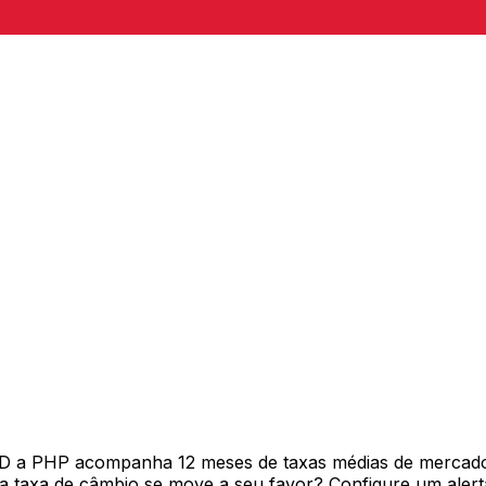
SD a PHP acompanha 12 meses de taxas médias de mercado
 taxa de câmbio se move a seu favor? Configure um alerta