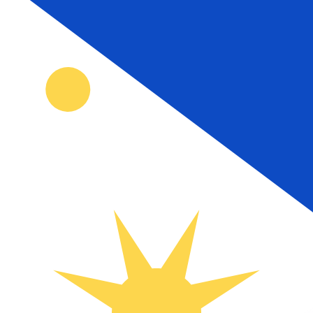
₱
PHP
-
Peso filipino
1.00
USD
=
60
,80582
PHP
Taxa de mercado médio às 19:56 UTC
Enviar dinheiro
Fale hoje com um especialista em câmbio.
Podemos super
Agendar chamada
Usamos a taxa de mercado médio no nosso Conversor. Is
Você sabia que é possível enviar dinheiro para o exterio
Inscreva-se hoje