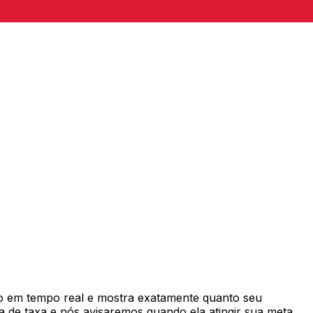
 em tempo real e mostra exatamente quanto seu
 de taxa e nós avisaremos quando ela atingir sua meta.