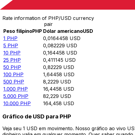
Converter Peso filipino para Dólar americano
Rate information of PHP/USD currency
pair
Peso filipino
PHP
Dólar americano
USD
1
PHP
0,0164458
USD
5
PHP
0,082229
USD
10
PHP
0,164458
USD
25
PHP
0,411145
USD
50
PHP
0,82229
USD
100
PHP
1,64458
USD
500
PHP
8,2229
USD
1.000
PHP
16,4458
USD
5.000
PHP
82,229
USD
10.000
PHP
164,458
USD
Gráfico de USD para PHP
Veja seu 1 USD em movimento. Nosso gráfico ao vivo U
dinheiro valia em qualquer momento. Quer saber quando a