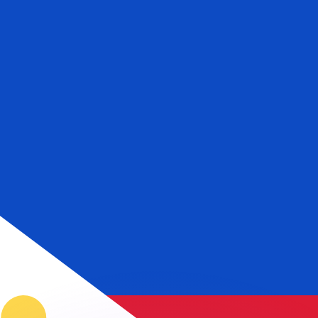
ar taxas concorrentes.
so é apenas para fins informativos. Você não pagará essa
r com a Xe?