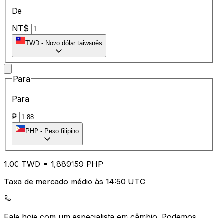
De
NT$
TWD
-
Novo dólar taiwanês
Para
Para
₱
PHP
-
Peso filipino
1.00
TWD
=
1,
889159
PHP
Taxa de mercado médio às 14:50 UTC
Fale hoje com um especialista em câmbio.
Podemos