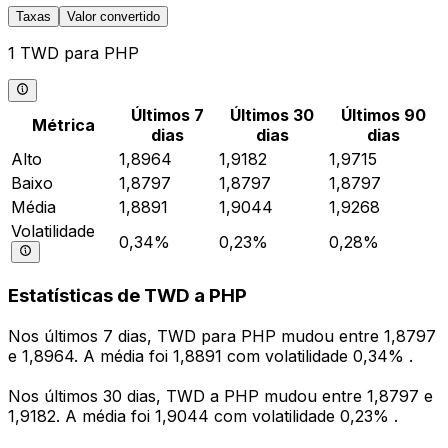
Taxas
Valor convertido
1 TWD para PHP
Últimos 7
Últimos 30
Últimos 90
Métrica
dias
dias
dias
Alto
1,8964
1,9182
1,9715
Baixo
1,8797
1,8797
1,8797
Média
1,8891
1,9044
1,9268
Volatilidade
0,34%
0,23%
0,28%
Estatísticas de TWD a PHP
Nos últimos 7 dias, TWD para PHP mudou entre 1,8797
e 1,8964. A média foi 1,8891 com volatilidade 0,34% .
Nos últimos 30 dias, TWD a PHP mudou entre 1,8797 e
1,9182. A média foi 1,9044 com volatilidade 0,23% .