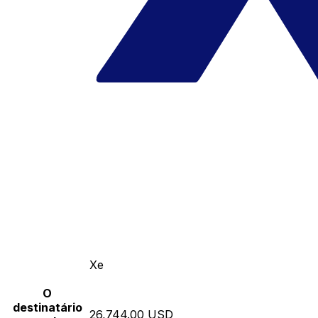
Xe
O
destinatário
26,744.00 USD