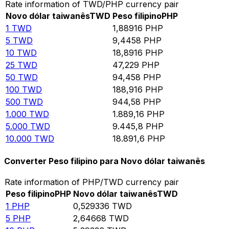
Rate information of TWD/PHP currency pair
Novo dólar taiwanês
TWD
Peso filipino
PHP
1
TWD
1,88916
PHP
5
TWD
9,4458
PHP
10
TWD
18,8916
PHP
25
TWD
47,229
PHP
50
TWD
94,458
PHP
100
TWD
188,916
PHP
500
TWD
944,58
PHP
1.000
TWD
1.889,16
PHP
5.000
TWD
9.445,8
PHP
10.000
TWD
18.891,6
PHP
Converter Peso filipino para Novo dólar taiwanês
Rate information of PHP/TWD currency pair
Peso filipino
PHP
Novo dólar taiwanês
TWD
1
PHP
0,529336
TWD
5
PHP
2,64668
TWD