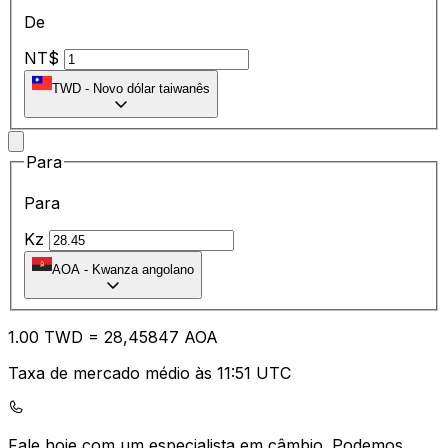
De
NT$
TWD
-
Novo dólar taiwanês
Para
Para
Kz
AOA
-
Kwanza angolano
1.00
TWD
=
28
,45847
AOA
Taxa de mercado médio às 11:51 UTC
Fale hoje com um especialista em câmbio.
Podemos