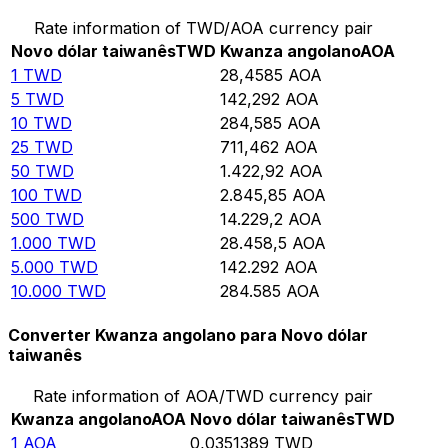
Rate information of TWD/AOA currency pair
Novo dólar taiwanês
TWD
Kwanza angolano
AOA
1
TWD
28,4585
AOA
5
TWD
142,292
AOA
10
TWD
284,585
AOA
25
TWD
711,462
AOA
50
TWD
1.422,92
AOA
100
TWD
2.845,85
AOA
500
TWD
14.229,2
AOA
1.000
TWD
28.458,5
AOA
5.000
TWD
142.292
AOA
10.000
TWD
284.585
AOA
Converter Kwanza angolano para Novo dólar
taiwanês
Rate information of AOA/TWD currency pair
Kwanza angolano
AOA
Novo dólar taiwanês
TWD
1
AOA
0,0351389
TWD