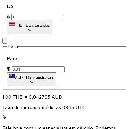
De
฿
THB
-
Baht tailandês
Para
Para
$
AUD
-
Dólar australiano
1.00
THB
=
0,
042795
AUD
Taxa de mercado médio às 09:15 UTC
Fale hoje com um especialista em câmbio.
Podemos