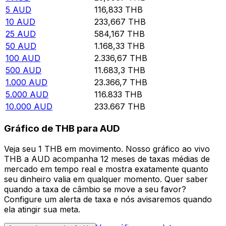
5
AUD
116,833
THB
10
AUD
233,667
THB
25
AUD
584,167
THB
50
AUD
1.168,33
THB
100
AUD
2.336,67
THB
500
AUD
11.683,3
THB
1.000
AUD
23.366,7
THB
5.000
AUD
116.833
THB
10.000
AUD
233.667
THB
Gráfico de THB para AUD
Veja seu 1 THB em movimento. Nosso gráfico ao vivo
THB a AUD acompanha 12 meses de taxas médias de
mercado em tempo real e mostra exatamente quanto
seu dinheiro valia em qualquer momento. Quer saber
quando a taxa de câmbio se move a seu favor?
Configure um alerta de taxa e nós avisaremos quando
ela atingir sua meta.