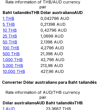
Rate information of THB/AUD currency
pair
Baht tailandês
THB
Dólar australiano
AUD
1
THB
0,042796
AUD
5
THB
0,21398
AUD
10
THB
0,42796
AUD
25
THB
1,0699
AUD
50
THB
2,1398
AUD
100
THB
4,2796
AUD
500
THB
21,398
AUD
1.000
THB
42,796
AUD
5.000
THB
213,98
AUD
10.000
THB
427,96
AUD
Converter Dólar australiano para Baht tailandês
Rate information of AUD/THB currency
pair
Dólar australiano
AUD
Baht tailandês
THB
1
AUD
23,3667
THB