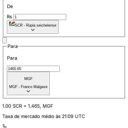
De
₨
SCR
-
Rúpia seichelense
Para
Para
MGF
MGF
-
Franco Malgaxe
1.00
SCR
=
1.46
5,
MGF
Taxa de mercado médio às 21:09 UTC