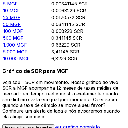
5
MGF
0,00341145
SCR
10
MGF
0,0068229
SCR
25
MGF
0,0170572
SCR
50
MGF
0,0341145
SCR
100
MGF
0,068229
SCR
500
MGF
0,341145
SCR
1.000
MGF
0,68229
SCR
5.000
MGF
3,41145
SCR
10.000
MGF
6,8229
SCR
Gráfico de SCR para MGF
Veja seu 1 SCR em movimento. Nosso gráfico ao vivo
SCR a MGF acompanha 12 meses de taxas médias de
mercado em tempo real e mostra exatamente quanto
seu dinheiro valia em qualquer momento. Quer saber
quando a taxa de câmbio se move a seu favor?
Configure um alerta de taxa e nós avisaremos quando
ela atingir sua meta.
Ver gráfico completo
Acompanhar taxa de câmbio