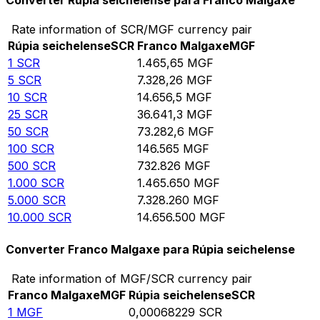
Converter Rúpia seichelense para Franco Malgaxe
Rate information of SCR/MGF currency pair
Rúpia seichelense
SCR
Franco Malgaxe
MGF
1
SCR
1.465,65
MGF
5
SCR
7.328,26
MGF
10
SCR
14.656,5
MGF
25
SCR
36.641,3
MGF
50
SCR
73.282,6
MGF
100
SCR
146.565
MGF
500
SCR
732.826
MGF
1.000
SCR
1.465.650
MGF
5.000
SCR
7.328.260
MGF
10.000
SCR
14.656.500
MGF
Converter Franco Malgaxe para Rúpia seichelense
Rate information of MGF/SCR currency pair
Franco Malgaxe
MGF
Rúpia seichelense
SCR
1
MGF
0,00068229
SCR