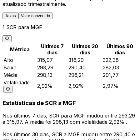
atualizado trimestralmente.
Taxas
Valor convertido
1 SCR para MGF
Últimos 7
Últimos 30
Últimos 90
Métrica
dias
dias
dias
Alto
315,97
316,29
322,38
Baixo
293,29
290,40
282,03
Média
298,13
296,21
291,77
Volatilidade
2,92%
2,92%
2,97%
Estatísticas de SCR a MGF
Nos últimos 7 dias, SCR para MGF mudou entre 293,29
e 315,97. A média foi 298,13 com volatilidade 2,92% .
Nos últimos 30 dias, SCR a MGF mudou entre 290,40 e