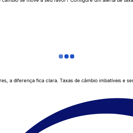
câmbio se move a seu favor? Configure um alerta de taxa 
s, a diferença fica clara. Taxas de câmbio imbatíveis e s