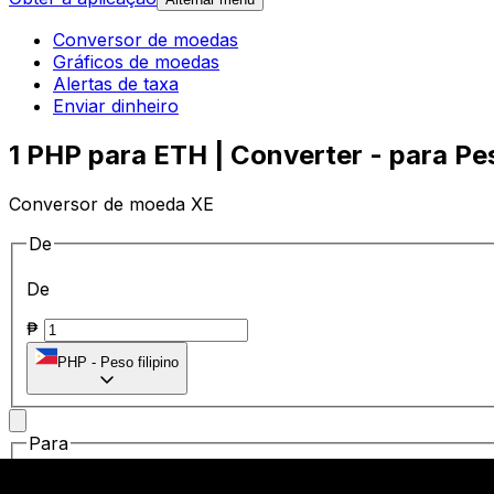
Conversor de moedas
Gráficos de moedas
Alertas de taxa
Enviar dinheiro
1 PHP para ETH | Converter - para Peso
Conversor de moeda XE
De
De
₱
PHP
-
Peso filipino
Para
Para