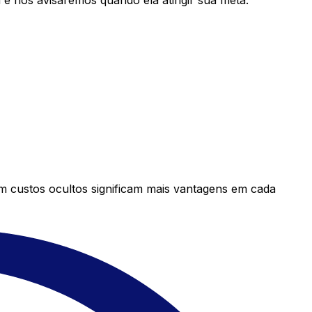
e nós avisaremos quando ela atingir sua meta.
em custos ocultos significam mais vantagens em cada