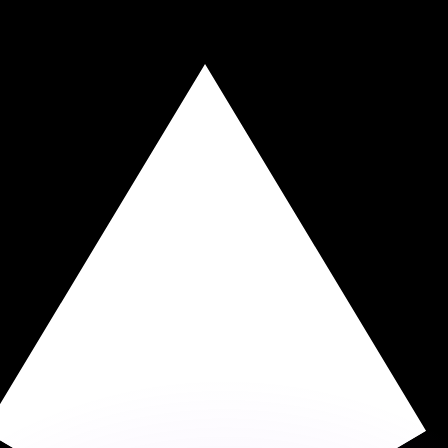
ar taxas concorrentes.
so é apenas para fins informativos. Você não pagará essa
r com a Xe?