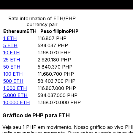
Converter Ethereum para Peso filipino
Rate information of ETH/PHP
currency pair
Ethereum
ETH
Peso filipino
PHP
1
ETH
116.807
PHP
5
ETH
584.037
PHP
10
ETH
1.168.070
PHP
25
ETH
2.920.180
PHP
50
ETH
5.840.370
PHP
100
ETH
11.680.700
PHP
500
ETH
58.403.700
PHP
1.000
ETH
116.807.000
PHP
5.000
ETH
584.037.000
PHP
10.000
ETH
1.168.070.000
PHP
Gráfico de PHP para ETH
Veja seu 1 PHP em movimento. Nosso gráfico ao vivo PH