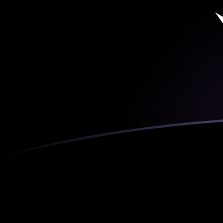
Taxas de câmbio de PHP para ETH ho
Converter Peso filipino para Ethereum
Rate information of PHP/ETH
currency pair
Peso filipino
PHP
Ethereum
ETH
1
PHP
0,0000085611
ETH
5
PHP
0,0000428055
ETH
10
PHP
0,000085611
ETH
25
PHP
0,000214028
ETH
50
PHP
0,000428055
ETH
100
PHP
0,00085611
ETH
500
PHP
0,00428055
ETH
1.000
PHP
0,0085611
ETH
5.000
PHP
0,0428055
ETH
10.000
PHP
0,085611
ETH