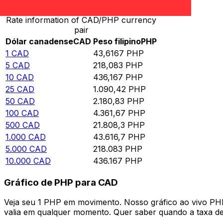
Rate information of CAD/PHP currency
pair
Dólar canadense
CAD
Peso filipino
PHP
1
CAD
43,6167
PHP
5
CAD
218,083
PHP
10
CAD
436,167
PHP
25
CAD
1.090,42
PHP
50
CAD
2.180,83
PHP
100
CAD
4.361,67
PHP
500
CAD
21.808,3
PHP
1.000
CAD
43.616,7
PHP
5.000
CAD
218.083
PHP
10.000
CAD
436.167
PHP
Gráfico de PHP para CAD
Veja seu 1 PHP em movimento. Nosso gráfico ao vivo PH
valia em qualquer momento. Quer saber quando a taxa de 