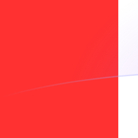
Taxas de câmbio de PHP para CAD ho
Converter Peso filipino para Dólar canadense
Rate information of PHP/CAD currency
pair
Peso filipino
PHP
Dólar canadense
CAD
1
PHP
0,022927
CAD
5
PHP
0,114635
CAD
10
PHP
0,22927
CAD
25
PHP
0,573175
CAD
50
PHP
1,14635
CAD
100
PHP
2,2927
CAD
500
PHP
11,4635
CAD
1.000
PHP
22,927
CAD
5.000
PHP
114,635
CAD
10.000
PHP
229,27
CAD
Converter Dólar canadense para Peso filipino