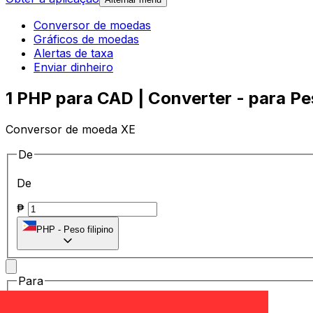
Conversor de moedas
Gráficos de moedas
Alertas de taxa
Enviar dinheiro
1 PHP para CAD | Converter - para Pes
Conversor de moeda XE
De
De
₱
PHP
-
Peso filipino
Para
Para