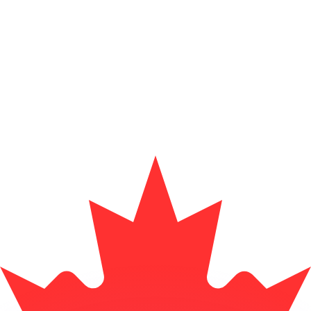
ar taxas concorrentes.
so é apenas para fins informativos. Você não pagará essa
r com a Xe?