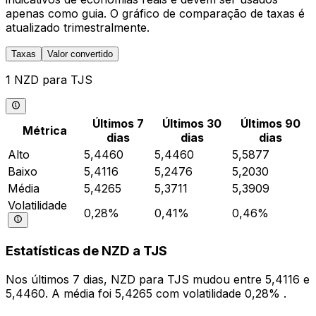
apenas como guia. O gráfico de comparação de taxas é
atualizado trimestralmente.
Taxas
Valor convertido
1 NZD para TJS
Últimos 7
Últimos 30
Últimos 90
Métrica
dias
dias
dias
Alto
5,4460
5,4460
5,5877
Baixo
5,4116
5,2476
5,2030
Média
5,4265
5,3711
5,3909
Volatilidade
0,28%
0,41%
0,46%
Estatísticas de NZD a TJS
Nos últimos 7 dias, NZD para TJS mudou entre 5,4116 e
5,4460. A média foi 5,4265 com volatilidade 0,28% .