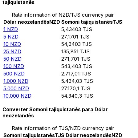
tajiquistanês
Rate information of NZD/TJS currency pair
Dólar neozelandês
NZD
Somoni tajiquistanês
TJS
1
NZD
5,43403
TJS
5
NZD
27,1701
TJS
10
NZD
54,3403
TJS
25
NZD
135,851
TJS
50
NZD
271,701
TJS
100
NZD
543,403
TJS
500
NZD
2.717,01
TJS
1.000
NZD
5.434,03
TJS
5.000
NZD
27.170,1
TJS
10.000
NZD
54.340,3
TJS
Converter Somoni tajiquistanês para Dólar
neozelandês
Rate information of TJS/NZD currency pair
Somoni tajiquistanês
TJS
Dólar neozelandês
NZD