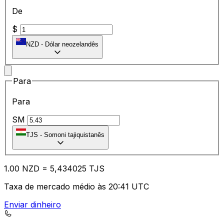
De
$
NZD
-
Dólar neozelandês
Para
Para
SM
TJS
-
Somoni tajiquistanês
1.00
NZD
=
5,
434025
TJS
Taxa de mercado médio às 20:41 UTC
Enviar dinheiro