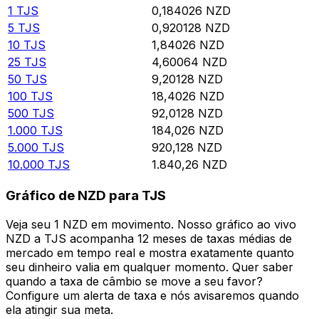
1
TJS
0,184026
NZD
5
TJS
0,920128
NZD
10
TJS
1,84026
NZD
25
TJS
4,60064
NZD
50
TJS
9,20128
NZD
100
TJS
18,4026
NZD
500
TJS
92,0128
NZD
1.000
TJS
184,026
NZD
5.000
TJS
920,128
NZD
10.000
TJS
1.840,26
NZD
Gráfico de NZD para TJS
Veja seu 1 NZD em movimento. Nosso gráfico ao vivo
NZD a TJS acompanha 12 meses de taxas médias de
mercado em tempo real e mostra exatamente quanto
seu dinheiro valia em qualquer momento. Quer saber
quando a taxa de câmbio se move a seu favor?
Configure um alerta de taxa e nós avisaremos quando
ela atingir sua meta.