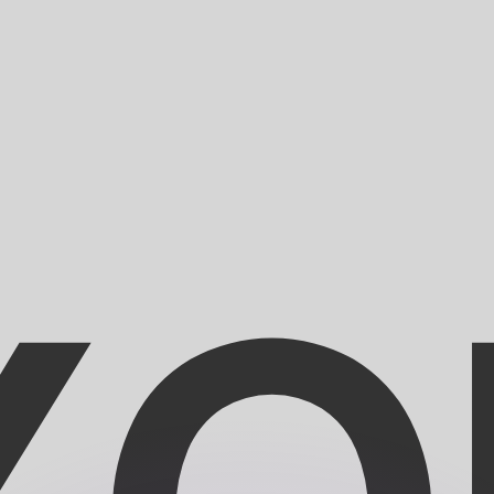
ar taxas concorrentes.
so é apenas para fins informativos. Você não pagará essa
r com a Xe?