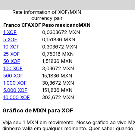
Rate information of XOF/MXN
currency pair
Franco CFA
XOF
Peso mexicano
MXN
1
XOF
0,0303672
MXN
5
XOF
0,151836
MXN
10
XOF
0,303672
MXN
25
XOF
0,75918
MXN
50
XOF
1,51836
MXN
100
XOF
3,03672
MXN
500
XOF
15,1836
MXN
1.000
XOF
30,3672
MXN
5.000
XOF
151,836
MXN
10.000
XOF
303,672
MXN
Gráfico de MXN para XOF
Veja seu 1 MXN em movimento. Nosso gráfico ao vivo M
dinheiro valia em qualquer momento. Quer saber quando a