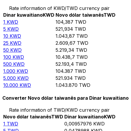
Rate information of KWD/TWD currency pair
Dinar kuwaitiano
KWD
Novo dólar taiwanês
TWD
1
KWD
104,387
TWD
5
KWD
521,934
TWD
10
KWD
1.043,87
TWD
25
KWD
2.609,67
TWD
50
KWD
5.219,34
TWD
100
KWD
10.438,7
TWD
500
KWD
52.193,4
TWD
1.000
KWD
104.387
TWD
5.000
KWD
521.934
TWD
10.000
KWD
1.043.870
TWD
Converter Novo dólar taiwanês para Dinar kuwaitiano
Rate information of TWD/KWD currency pair
Novo dólar taiwanês
TWD
Dinar kuwaitiano
KWD
1
TWD
0,00957976
KWD
5
TWD
0,0478988
KWD