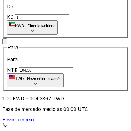
De
KD
KWD
-
Dinar kuwaitiano
Para
Para
NT$
TWD
-
Novo dólar taiwanês
1.00
KWD
=
10
4,3867
TWD
Taxa de mercado médio às 09:09 UTC
Enviar dinheiro