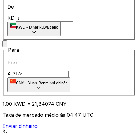
De
KD
KWD
-
Dinar kuwaitiano
Para
Para
¥
CNY
-
Yuan Renminbi chinês
1.00
KWD
=
21
,84074
CNY
Taxa de mercado médio às 04:47 UTC
Enviar dinheiro