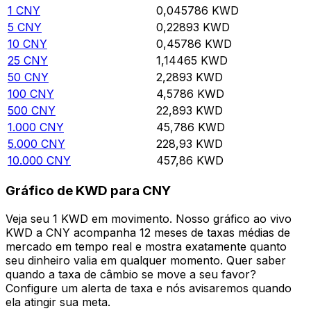
1
CNY
0,045786
KWD
5
CNY
0,22893
KWD
10
CNY
0,45786
KWD
25
CNY
1,14465
KWD
50
CNY
2,2893
KWD
100
CNY
4,5786
KWD
500
CNY
22,893
KWD
1.000
CNY
45,786
KWD
5.000
CNY
228,93
KWD
10.000
CNY
457,86
KWD
Gráfico de KWD para CNY
Veja seu 1 KWD em movimento. Nosso gráfico ao vivo
KWD a CNY acompanha 12 meses de taxas médias de
mercado em tempo real e mostra exatamente quanto
seu dinheiro valia em qualquer momento. Quer saber
quando a taxa de câmbio se move a seu favor?
Configure um alerta de taxa e nós avisaremos quando
ela atingir sua meta.