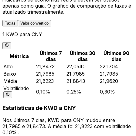
apenas como guia. O gráfico de comparação de taxas é
atualizado trimestralmente.
Taxas
Valor convertido
1 KWD para CNY
Últimos 7
Últimos 30
Últimos 90
Métrica
dias
dias
dias
Alto
21,8473
22,0540
22,1704
Baixo
21,7985
21,7985
21,7985
Média
21,8223
21,8843
21,9620
Volatilidade
0,10%
0,25%
0,30%
Estatísticas de KWD a CNY
Nos últimos 7 dias, KWD para CNY mudou entre
21,7985 e 21,8473. A média foi 21,8223 com volatilidade
0,10% .