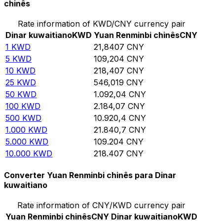
chinês
Rate information of KWD/CNY currency pair
Dinar kuwaitiano
KWD
Yuan Renminbi chinês
CNY
1
KWD
21,8407
CNY
5
KWD
109,204
CNY
10
KWD
218,407
CNY
25
KWD
546,019
CNY
50
KWD
1.092,04
CNY
100
KWD
2.184,07
CNY
500
KWD
10.920,4
CNY
1.000
KWD
21.840,7
CNY
5.000
KWD
109.204
CNY
10.000
KWD
218.407
CNY
Converter Yuan Renminbi chinês para Dinar
kuwaitiano
Rate information of CNY/KWD currency pair
Yuan Renminbi chinês
CNY
Dinar kuwaitiano
KWD