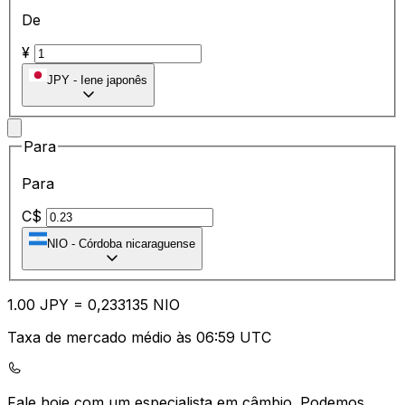
De
¥
JPY
-
Iene japonês
Para
Para
C$
NIO
-
Córdoba nicaraguense
1.00
JPY
=
0,
233135
NIO
Taxa de mercado médio às 06:59 UTC
Fale hoje com um especialista em câmbio.
Podemos