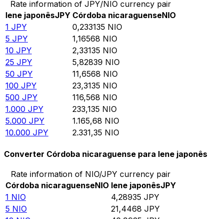
Rate information of JPY/NIO currency pair
Iene japonês
JPY
Córdoba nicaraguense
NIO
1
JPY
0,233135
NIO
5
JPY
1,16568
NIO
10
JPY
2,33135
NIO
25
JPY
5,82839
NIO
50
JPY
11,6568
NIO
100
JPY
23,3135
NIO
500
JPY
116,568
NIO
1.000
JPY
233,135
NIO
5.000
JPY
1.165,68
NIO
10.000
JPY
2.331,35
NIO
Converter Córdoba nicaraguense para Iene japonês
Rate information of NIO/JPY currency pair
Córdoba nicaraguense
NIO
Iene japonês
JPY
1
NIO
4,28935
JPY
5
NIO
21,4468
JPY