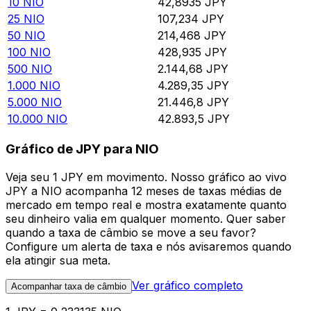
10
NIO
42,8935
JPY
25
NIO
107,234
JPY
50
NIO
214,468
JPY
100
NIO
428,935
JPY
500
NIO
2.144,68
JPY
1.000
NIO
4.289,35
JPY
5.000
NIO
21.446,8
JPY
10.000
NIO
42.893,5
JPY
Gráfico de JPY para NIO
Veja seu 1 JPY em movimento. Nosso gráfico ao vivo
JPY a NIO acompanha 12 meses de taxas médias de
mercado em tempo real e mostra exatamente quanto
seu dinheiro valia em qualquer momento. Quer saber
quando a taxa de câmbio se move a seu favor?
Configure um alerta de taxa e nós avisaremos quando
ela atingir sua meta.
Ver gráfico completo
Acompanhar taxa de câmbio