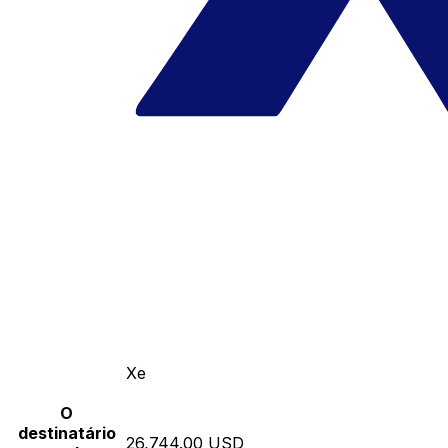
Xe
O
destinatário
26,744.00 USD