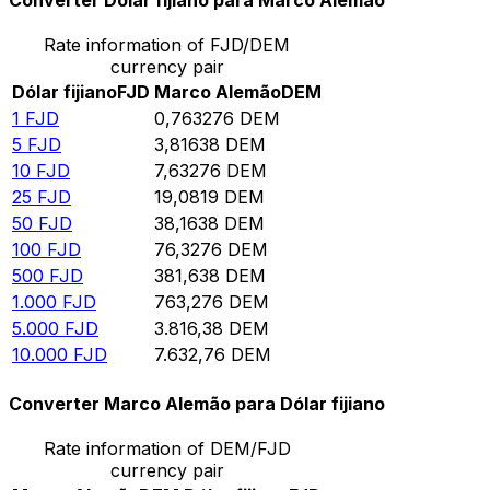
Converter Dólar fijiano para Marco Alemão
Rate information of FJD/DEM
currency pair
Dólar fijiano
FJD
Marco Alemão
DEM
1
FJD
0,763276
DEM
5
FJD
3,81638
DEM
10
FJD
7,63276
DEM
25
FJD
19,0819
DEM
50
FJD
38,1638
DEM
100
FJD
76,3276
DEM
500
FJD
381,638
DEM
1.000
FJD
763,276
DEM
5.000
FJD
3.816,38
DEM
10.000
FJD
7.632,76
DEM
Converter Marco Alemão para Dólar fijiano
Rate information of DEM/FJD
currency pair