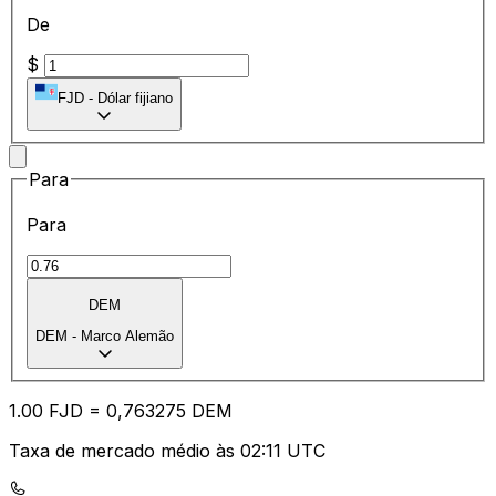
De
$
FJD
-
Dólar fijiano
Para
Para
DEM
DEM
-
Marco Alemão
1.00
FJD
=
0,
763275
DEM
Taxa de mercado médio às 02:11 UTC