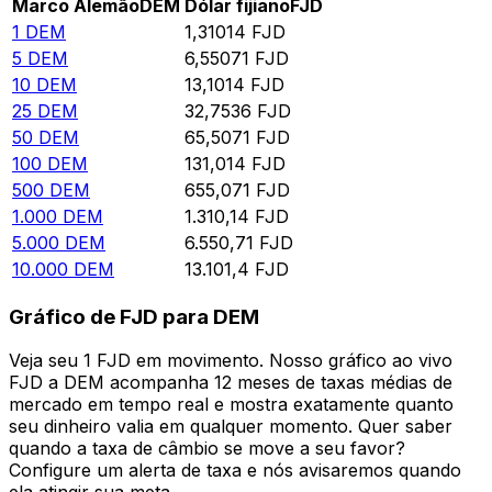
Marco Alemão
DEM
Dólar fijiano
FJD
1
DEM
1,31014
FJD
5
DEM
6,55071
FJD
10
DEM
13,1014
FJD
25
DEM
32,7536
FJD
50
DEM
65,5071
FJD
100
DEM
131,014
FJD
500
DEM
655,071
FJD
1.000
DEM
1.310,14
FJD
5.000
DEM
6.550,71
FJD
10.000
DEM
13.101,4
FJD
Gráfico de FJD para DEM
Veja seu 1 FJD em movimento. Nosso gráfico ao vivo
FJD a DEM acompanha 12 meses de taxas médias de
mercado em tempo real e mostra exatamente quanto
seu dinheiro valia em qualquer momento. Quer saber
quando a taxa de câmbio se move a seu favor?
Configure um alerta de taxa e nós avisaremos quando