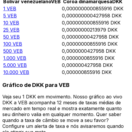
Bolívar venezuelano
VEB
Coroa dinamarquesa
DKK
1
VEB
0,0000000000855916
DKK
5
VEB
0,000000000427958
DKK
10
VEB
0,000000000855916
DKK
25
VEB
0,00000000213979
DKK
50
VEB
0,00000000427958
DKK
100
VEB
0,00000000855916
DKK
500
VEB
0,0000000427958
DKK
1.000
VEB
0,0000000855916
DKK
5.000
VEB
0,000000427958
DKK
10.000
VEB
0,000000855916
DKK
Gráfico de DKK para VEB
Veja seu 1 DKK em movimento. Nosso gráfico ao vivo
DKK a VEB acompanha 12 meses de taxas médias de
mercado em tempo real e mostra exatamente quanto
seu dinheiro valia em qualquer momento. Quer saber
quando a taxa de câmbio se move a seu favor?
Configure um alerta de taxa e nós avisaremos quando