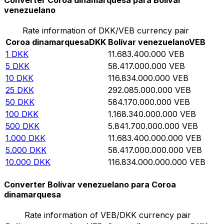
Converter Coroa dinamarquesa para Bolívar
venezuelano
Rate information of DKK/VEB currency pair
Coroa dinamarquesa
DKK
Bolívar venezuelano
VEB
1
DKK
11.683.400.000
VEB
5
DKK
58.417.000.000
VEB
10
DKK
116.834.000.000
VEB
25
DKK
292.085.000.000
VEB
50
DKK
584.170.000.000
VEB
100
DKK
1.168.340.000.000
VEB
500
DKK
5.841.700.000.000
VEB
1.000
DKK
11.683.400.000.000
VEB
5.000
DKK
58.417.000.000.000
VEB
10.000
DKK
116.834.000.000.000
VEB
Converter Bolívar venezuelano para Coroa
dinamarquesa
Rate information of VEB/DKK currency pair