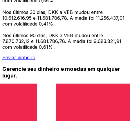
com volatilidade 0,56% .
Nos últimos 30 dias, DKK a VEB mudou entre
10.612.616,95 e 11.681.786,78. A média foi 11.256.437,01
com volatilidade 0,41% .
Nos últimos 90 dias, DKK a VEB mudou entre
7.870.732,12 e 11.681.786,78. A média foi 9.683.821,91
com volatilidade 0,61% .
Enviar dinheiro
Gerencie seu dinheiro e moedas em qualquer
lugar.
O aplicativo Xe tem tudo o que você precisa para
transferências internacionais de dinheiro e
gerenciamento de moedas. Converta moedas, defina
alertas de taxas de câmbio e transfira dinheiro para o
exterior sem taxas ocultas. Baixe hoje mesmo!