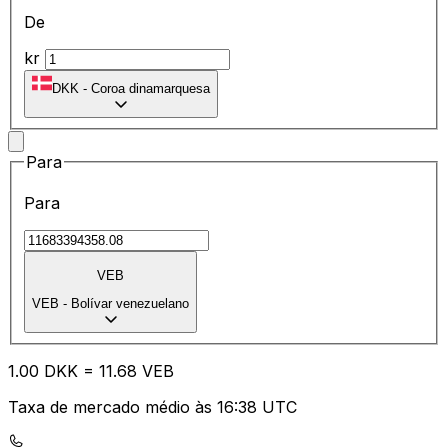
De
kr
DKK
-
Coroa dinamarquesa
Para
Para
VEB
VEB
-
Bolívar venezuelano
1.00
DKK
=
11.68
VEB
Taxa de mercado médio às 16:38 UTC