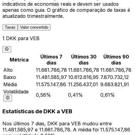
indicativos de economias reais e devem ser usados
apenas como guia. O gráfico de comparação de taxas é
atualizado trimestralmente.
Taxas
Valor convertido
1 DKK para VEB
Últimos 7
Últimos 30
Últimos 90
Métrica
dias
dias
dias
Alto
11.681.786,78
11.681.786,78
11.681.786,78
Baixo
11.481.585,97
10.612.616,95
7.870.732,12
Média
11.575.147,86
11.256.437,01
9.683.821,91
Volatilidade
0,56%
0,41%
0,61%
Estatísticas de DKK a VEB
Nos últimos 7 dias, DKK para VEB mudou entre
11.481.585,97 e 11.681.786,78. A média foi 11.575.147,86