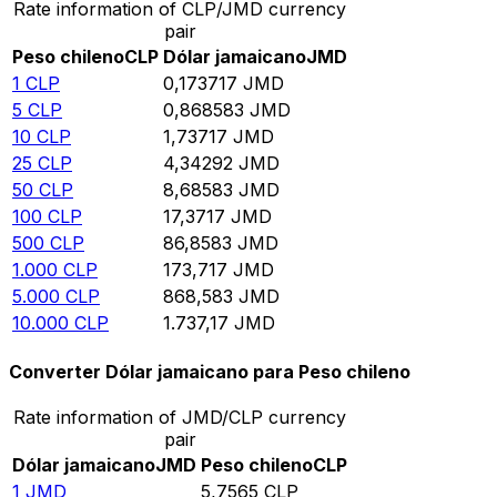
Rate information of CLP/JMD currency
pair
Peso chileno
CLP
Dólar jamaicano
JMD
1
CLP
0,173717
JMD
5
CLP
0,868583
JMD
10
CLP
1,73717
JMD
25
CLP
4,34292
JMD
50
CLP
8,68583
JMD
100
CLP
17,3717
JMD
500
CLP
86,8583
JMD
1.000
CLP
173,717
JMD
5.000
CLP
868,583
JMD
10.000
CLP
1.737,17
JMD
Converter Dólar jamaicano para Peso chileno
Rate information of JMD/CLP currency
pair
Dólar jamaicano
JMD
Peso chileno
CLP
1
JMD
5,7565
CLP