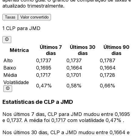
atualizado trimestralmente.
Taxas
Valor convertido
1 CLP para JMD
Últimos 7
Últimos 30
Últimos 90
Métrica
dias
dias
dias
Alto
0,1737
0,1737
0,1787
Baixo
0,1695
0,1664
0,1664
Média
0,1717
0,1701
0,1728
Volatilidade
0,47%
0,58%
0,66%
Estatísticas de CLP a JMD
Nos últimos 7 dias, CLP para JMD mudou entre 0,1695
e 0,1737. A média foi 0,1717 com volatilidade 0,47% .
Nos últimos 30 dias, CLP a JMD mudou entre 0,1664 e