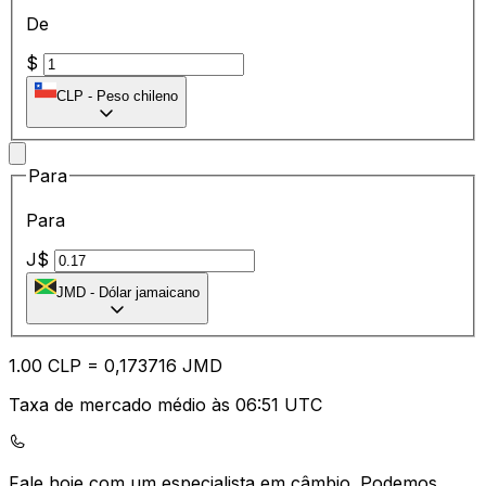
De
$
CLP
-
Peso chileno
Para
Para
J$
JMD
-
Dólar jamaicano
1.00
CLP
=
0,
173716
JMD
Taxa de mercado médio às 06:51 UTC
Fale hoje com um especialista em câmbio.
Podemos