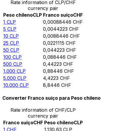
Rate information of CLP/CHF
currency pair
Peso chileno
CLP
Franco suíço
CHF
1
CLP
0,00088446
CHF
5
CLP
0,0044223
CHF
10
CLP
0,0088446
CHF
25
CLP
0,0221115
CHF
50
CLP
0,044223
CHF
100
CLP
0,088446
CHF
500
CLP
0,44223
CHF
1.000
CLP
0,88446
CHF
5.000
CLP
4,4223
CHF
10.000
CLP
8,8446
CHF
Converter Franco suíço para Peso chileno
Rate information of CHF/CLP
currency pair
Franco suíço
CHF
Peso chileno
CLP
1
CHF
1.130,63
CLP