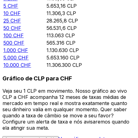
5
CHF
5.653,16
CLP
10
CHF
11.306,3
CLP
25
CHF
28.265,8
CLP
50
CHF
56.531,6
CLP
100
CHF
113.063
CLP
500
CHF
565.316
CLP
1.000
CHF
1.130.630
CLP
5.000
CHF
5.653.160
CLP
10.000
CHF
11.306.300
CLP
Gráfico de CLP para CHF
Veja seu 1 CLP em movimento. Nosso gráfico ao vivo
CLP a CHF acompanha 12 meses de taxas médias de
mercado em tempo real e mostra exatamente quanto
seu dinheiro valia em qualquer momento. Quer saber
quando a taxa de câmbio se move a seu favor?
Configure um alerta de taxa e nós avisaremos quando
ela atingir sua meta.