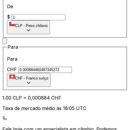
De
$
CLP
-
Peso chileno
Para
Para
CHF
CHF
-
Franco suíço
1.00
CLP
=
0,
000884
CHF
Taxa de mercado médio às 18:05 UTC
Fale hoje com um especialista em câmbio.
Podemos