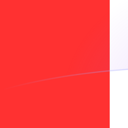
Taxas de câmbio de CLP para CAD ho
Converter Peso chileno para Dólar canadense
Rate information of CLP/CAD currency
pair
Peso chileno
CLP
Dólar canadense
CAD
1
CLP
0,00152733
CAD
5
CLP
0,00763667
CAD
10
CLP
0,0152733
CAD
25
CLP
0,0381834
CAD
50
CLP
0,0763667
CAD
100
CLP
0,152733
CAD
500
CLP
0,763667
CAD
1.000
CLP
1,52733
CAD
5.000
CLP
7,63667
CAD
10.000
CLP
15,2733
CAD
Converter Dólar canadense para Peso chileno