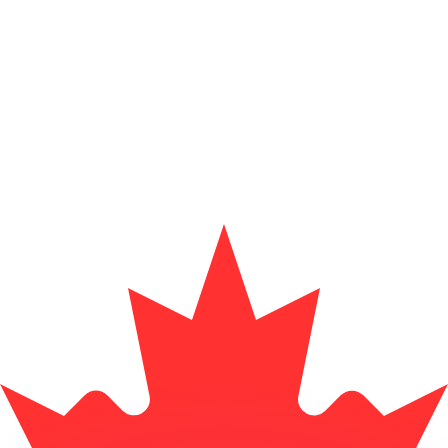
ar taxas concorrentes.
so é apenas para fins informativos. Você não pagará essa
r com a Xe?