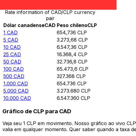
Rate information of CAD/CLP currency
pair
Dólar canadense
CAD
Peso chileno
CLP
1
CAD
654,736
CLP
5
CAD
3.273,68
CLP
10
CAD
6.547,36
CLP
25
CAD
16.368,4
CLP
50
CAD
32.736,8
CLP
100
CAD
65.473,6
CLP
500
CAD
327.368
CLP
1.000
CAD
654.736
CLP
5.000
CAD
3.273.680
CLP
10.000
CAD
6.547.360
CLP
Gráfico de CLP para CAD
Veja seu 1 CLP em movimento. Nosso gráfico ao vivo CL
valia em qualquer momento. Quer saber quando a taxa de 