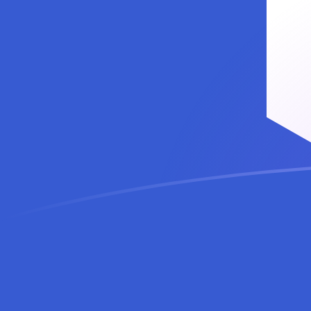
Taxas de câmbio de BAM para LINK h
Converter Marco conversível bósnio para Chainlink
Rate information of BAM/LINK currency pair
Marco conversível bósnio
BAM
Chainlink
LINK
1
BAM
0,072665
LINK
5
BAM
0,363325
LINK
10
BAM
0,72665
LINK
25
BAM
1,81662
LINK
50
BAM
3,63325
LINK
100
BAM
7,2665
LINK
500
BAM
36,3325
LINK
1.000
BAM
72,665
LINK
5.000
BAM
363,325
LINK
10.000
BAM
726,65
LINK