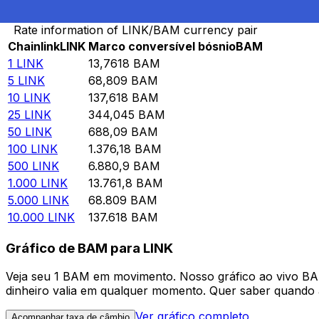
Converter Chainlink para Marco conversível bósnio
Rate information of LINK/BAM currency pair
Chainlink
LINK
Marco conversível bósnio
BAM
1
LINK
13,7618
BAM
5
LINK
68,809
BAM
10
LINK
137,618
BAM
25
LINK
344,045
BAM
50
LINK
688,09
BAM
100
LINK
1.376,18
BAM
500
LINK
6.880,9
BAM
1.000
LINK
13.761,8
BAM
5.000
LINK
68.809
BAM
10.000
LINK
137.618
BAM
Gráfico de BAM para LINK
Veja seu 1 BAM em movimento. Nosso gráfico ao vivo B
dinheiro valia em qualquer momento. Quer saber quando a
Ver gráfico completo
Acompanhar taxa de câmbio