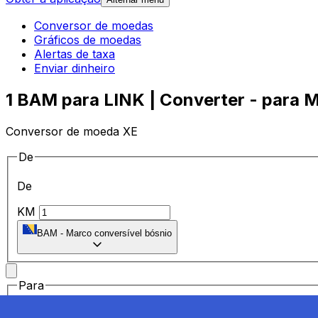
Conversor de moedas
Gráficos de moedas
Alertas de taxa
Enviar dinheiro
1 BAM para LINK | Converter - para M
Conversor de moeda XE
De
De
KM
BAM
-
Marco conversível bósnio
Para
Para