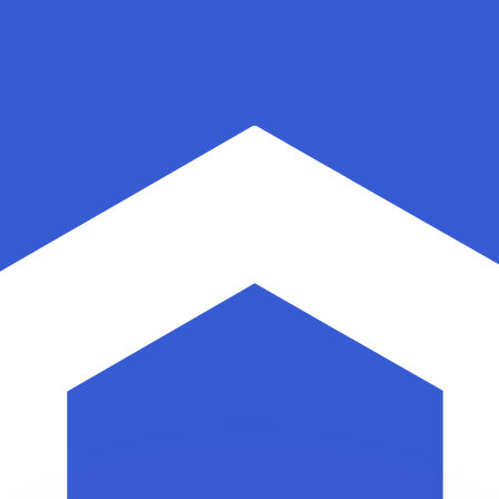
ar taxas concorrentes.
so é apenas para fins informativos. Você não pagará essa
r com a Xe?