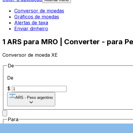
Conversor de moedas
Gráficos de moedas
Alertas de taxa
Enviar dinheiro
1 ARS para MRO | Converter - para Pe
Conversor de moeda XE
De
De
$
ARS
-
Peso argentino
Para
Para