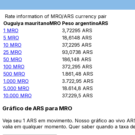
Converter Ouguiya mauritano para Peso argentino
Rate information of MRO/ARS currency pair
Ouguiya mauritano
MRO
Peso argentino
ARS
1
MRO
3,72295
ARS
5
MRO
18,6148
ARS
10
MRO
37,2295
ARS
25
MRO
93,0738
ARS
50
MRO
186,148
ARS
100
MRO
372,295
ARS
500
MRO
1.861,48
ARS
1.000
MRO
3.722,95
ARS
5.000
MRO
18.614,8
ARS
10.000
MRO
37.229,5
ARS
Gráfico de ARS para MRO
Veja seu 1 ARS em movimento. Nosso gráfico ao vivo AR
valia em qualquer momento. Quer saber quando a taxa de 