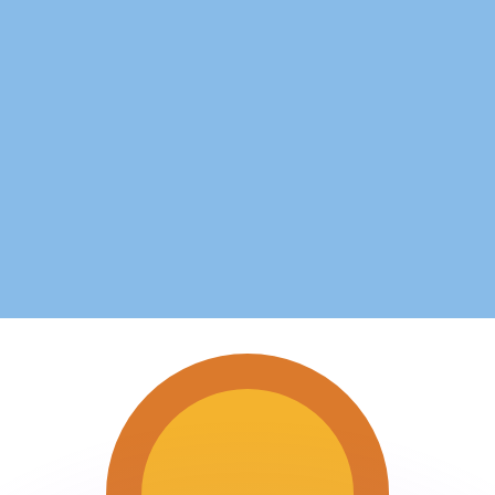
ar taxas concorrentes.
so é apenas para fins informativos. Você não pagará essa
r com a Xe?