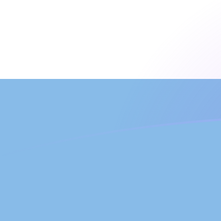
Taxas de câmbio de ARS para MRO ho
Converter Peso argentino para Ouguiya mauritano
Rate information of ARS/MRO currency pair
Peso argentino
ARS
Ouguiya mauritano
MRO
1
ARS
0,268604
MRO
5
ARS
1,34302
MRO
10
ARS
2,68604
MRO
25
ARS
6,7151
MRO
50
ARS
13,4302
MRO
100
ARS
26,8604
MRO
500
ARS
134,302
MRO
1.000
ARS
268,604
MRO
5.000
ARS
1.343,02
MRO
10.000
ARS
2.686,04
MRO