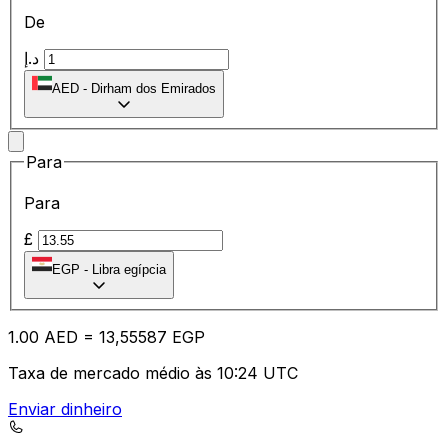
De
د.إ
AED
-
Dirham dos Emirados
Para
Para
£
EGP
-
Libra egípcia
1.00
AED
=
13
,55587
EGP
Taxa de mercado médio às 10:24 UTC
Enviar dinheiro