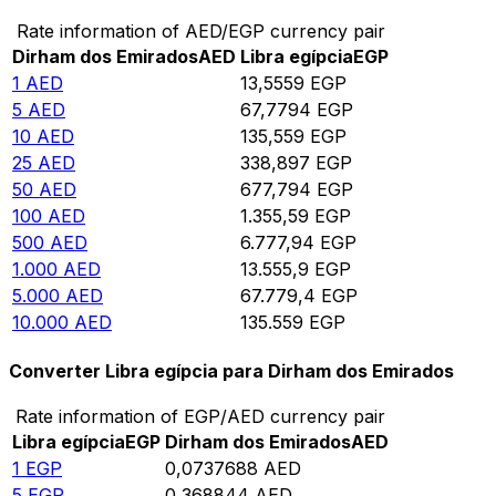
Rate information of AED/EGP currency pair
Dirham dos Emirados
AED
Libra egípcia
EGP
1
AED
13,5559
EGP
5
AED
67,7794
EGP
10
AED
135,559
EGP
25
AED
338,897
EGP
50
AED
677,794
EGP
100
AED
1.355,59
EGP
500
AED
6.777,94
EGP
1.000
AED
13.555,9
EGP
5.000
AED
67.779,4
EGP
10.000
AED
135.559
EGP
Converter Libra egípcia para Dirham dos Emirados
Rate information of EGP/AED currency pair
Libra egípcia
EGP
Dirham dos Emirados
AED
1
EGP
0,0737688
AED
5
EGP
0,368844
AED