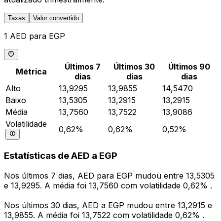
Taxas
Valor convertido
1 AED para EGP
Últimos 7
Últimos 30
Últimos 90
Métrica
dias
dias
dias
Alto
13,9295
13,9855
14,5470
Baixo
13,5305
13,2915
13,2915
Média
13,7560
13,7522
13,9086
Volatilidade
0,62%
0,62%
0,52%
Estatísticas de AED a EGP
Nos últimos 7 dias, AED para EGP mudou entre 13,5305
e 13,9295. A média foi 13,7560 com volatilidade 0,62% .
Nos últimos 30 dias, AED a EGP mudou entre 13,2915 e
13,9855. A média foi 13,7522 com volatilidade 0,62% .