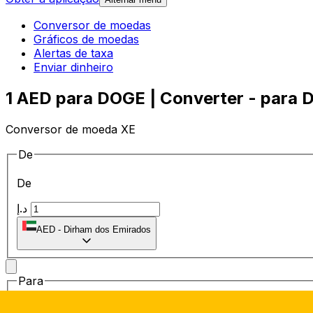
Conversor de moedas
Gráficos de moedas
Alertas de taxa
Enviar dinheiro
1 AED para DOGE | Converter - para 
Conversor de moeda XE
De
De
د.إ
AED
-
Dirham dos Emirados
Para
Para