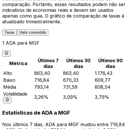
comparação. Portanto, esses resultados podem não ser
indicativos de economias reais e devem ser usados
apenas como guia. O gráfico de comparação de taxas é
atualizado trimestralmente.
Taxas
Valor convertido
1 ADA para MGF
Últimos 7
Últimos 30
Últimos 90
Métrica
dias
dias
dias
Alto
863,40
863,40
1.176,43
Baixo
716,84
670,33
609,77
Média
793,14
731,59
808,54
Volatilidade
3,26%
3,09%
3,79%
Estatísticas de ADA a MGF
Nos últimos 7 dias, ADA para MGF mudou entre 716,84