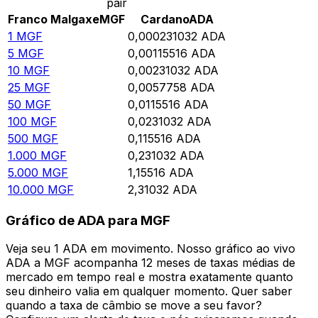
pair
Franco Malgaxe
MGF
Cardano
ADA
1
MGF
0,000231032
ADA
5
MGF
0,00115516
ADA
10
MGF
0,00231032
ADA
25
MGF
0,0057758
ADA
50
MGF
0,0115516
ADA
100
MGF
0,0231032
ADA
500
MGF
0,115516
ADA
1.000
MGF
0,231032
ADA
5.000
MGF
1,15516
ADA
10.000
MGF
2,31032
ADA
Gráfico de ADA para MGF
Veja seu 1 ADA em movimento. Nosso gráfico ao vivo
ADA a MGF acompanha 12 meses de taxas médias de
mercado em tempo real e mostra exatamente quanto
seu dinheiro valia em qualquer momento. Quer saber
quando a taxa de câmbio se move a seu favor?