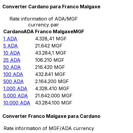
Converter Cardano para Franco Malgaxe
Rate information of ADA/MGF
currency pair
Cardano
ADA
Franco Malgaxe
MGF
1
ADA
4.328,41
MGF
5
ADA
21.642
MGF
10
ADA
43.284,1
MGF
25
ADA
108.210
MGF
50
ADA
216.420
MGF
100
ADA
432.841
MGF
500
ADA
2.164.200
MGF
1.000
ADA
4.328.410
MGF
5.000
ADA
21.642.000
MGF
10.000
ADA
43.284.100
MGF
Converter Franco Malgaxe para Cardano
Rate information of MGF/ADA currency