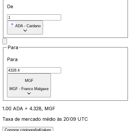
De
ADA
-
Cardano
Para
Para
MGF
MGF
-
Franco Malgaxe
1.00
ADA
=
4.32
8,
MGF
Taxa de mercado médio às 20:09 UTC
Comprar criptografiaKraken