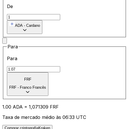
De
ADA
-
Cardano
Para
Para
FRF
FRF
-
Franco Francês
1.00
ADA
=
1,
071309
FRF
Taxa de mercado médio às 06:33 UTC
Comprar criptografiaKraken