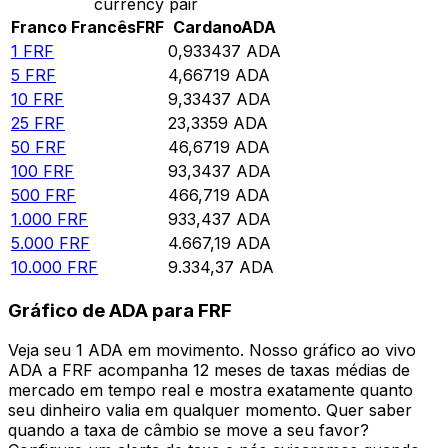
currency pair
Franco Francês
FRF
Cardano
ADA
1
FRF
0,933437
ADA
5
FRF
4,66719
ADA
10
FRF
9,33437
ADA
25
FRF
23,3359
ADA
50
FRF
46,6719
ADA
100
FRF
93,3437
ADA
500
FRF
466,719
ADA
1.000
FRF
933,437
ADA
5.000
FRF
4.667,19
ADA
10.000
FRF
9.334,37
ADA
Gráfico de ADA para FRF
Veja seu 1 ADA em movimento. Nosso gráfico ao vivo
ADA a FRF acompanha 12 meses de taxas médias de
mercado em tempo real e mostra exatamente quanto
seu dinheiro valia em qualquer momento. Quer saber
quando a taxa de câmbio se move a seu favor?