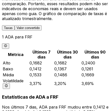
comparação. Portanto, esses resultados podem não ser
indicativos de economias reais e devem ser usados
apenas como guia. O gráfico de comparação de taxas é
atualizado trimestralmente.
Taxas
Valor convertido
1 ADA para FRF
Últimos 7
Últimos 30
Últimos 90
Métrica
dias
dias
dias
Alto
0,1682
0,1682
0,2400
Baixo
0,1412
0,1367
0,1261
Média
0,1533
0,1486
0,1669
Volatilidade
3,37%
3,20%
3,69%
Estatísticas de ADA a FRF
Nos últimos 7 dias, ADA para FRF mudou entre 0,1412 e