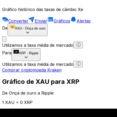
Gráfico histórico das taxas de câmbio Xe
Converter
Enviar
Gráficos
Alertas
De
XAU
-
Onça de ouro
Utilizamos a taxa média de mercado
Para
XRP
-
Ripple
Utilizamos a taxa média de mercado
Comprar criptomoeda Kraken
Gráfico de XAU para XRP
De Onça de ouro a Ripple
1 XAU = 0 XRP
12H
1D
1W
1M
1Y
2Y
5Y
10Y