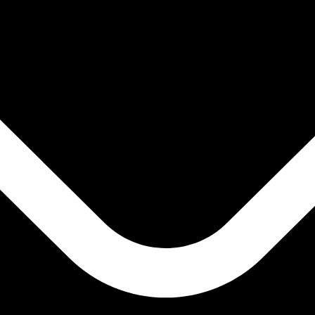
UTC
so é apenas para fins informativos. Você não pagará essa
icano (USD)
mais procurada para Onça de ouro é de XAU para USD. O 