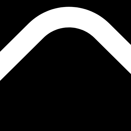
ais procurada para Ripple é de XRP para USD. O código d
T
Moeda
Taxa de Juro
JPY
0,75%
CHF
0,00%
EUR
4,25%
USD
3,75%
CAD
2,25%
AUD
3,60%
NZD
2,25%
GBP
3,75%
 mundo