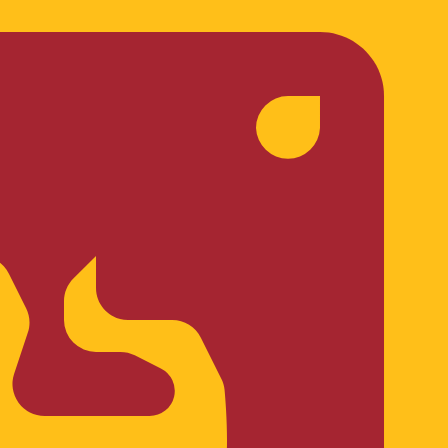
 taxa ao enviar dinheiro.
Consulte as taxas de envio.
o de moeda para Liras turcas é TRY. O símbolo da moeda