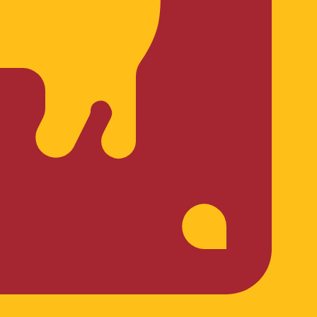
código de moeda para Rúpias cingalesas é LKR. O
axas do banco central