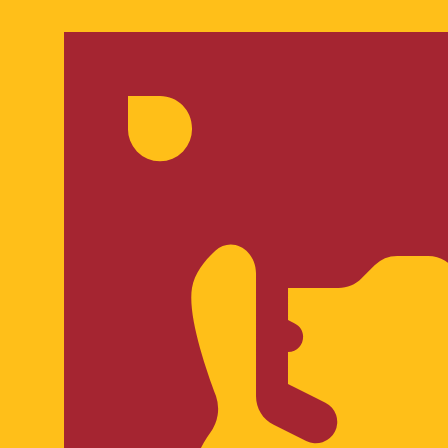
 UTC
so é apenas para fins informativos. Você não pagará essa
icano (USD)
is procurada para Lira turca é de TRY para USD. O códig