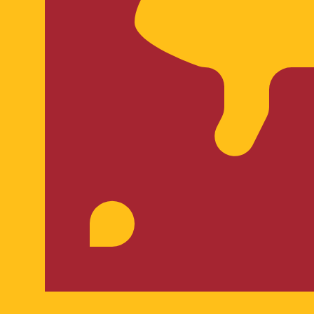
is procurada para Rúpia cingalesa é de LKR para USD. O 
T
Moeda
Taxa de Juro
JPY
0,75%
CHF
0,00%
EUR
4,25%
USD
3,75%
CAD
2,25%
AUD
3,60%
NZD
2,25%
GBP
3,75%