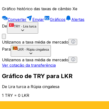
Gráfico histórico das taxas de câmbio Xe
Converter
Enviar
Gráficos
Alertas
De
TRY
-
Lira turca
Utilizamos a taxa média de mercado
Para
LKR
-
Rúpia cingalesa
Utilizamos a taxa média de mercado
Ver cotação da transferência
Gráfico de TRY para LKR
De Lira turca a Rúpia cingalesa
1 TRY = 0 LKR
12H
1D
1W
1M
1Y
2Y
5Y
10Y