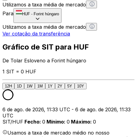
Utilizamos a taxa média de mercado
Para
HUF
-
Forint húngaro
Utilizamos a taxa média de mercado
Ver cotação da transferência
Gráfico de SIT para HUF
De Tolar Esloveno a Forint húngaro
1 SIT = 0 HUF
12H
1D
1W
1M
1Y
2Y
5Y
10Y
6 de ago. de 2026, 11:33 UTC - 6 de ago. de 2026, 11:33
UTC
SIT/HUF
Fecho
:
0
Mínimo
:
0
Máximo
:
0
Usamos a taxa de mercado médio no nosso