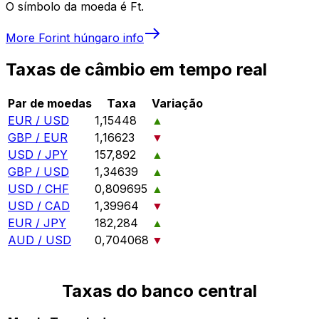
O símbolo da moeda é Ft.
More
Forint húngaro
info
Taxas de câmbio em tempo real
Par de moedas
Taxa
Variação
EUR / USD
1,15448
▲
GBP / EUR
1,16623
▼
USD / JPY
157,892
▲
GBP / USD
1,34639
▲
USD / CHF
0,809695
▲
USD / CAD
1,39964
▼
EUR / JPY
182,284
▲
AUD / USD
0,704068
▼
Taxas do banco central