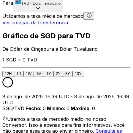
Para
TVD
-
Dólar Tuvaluano
Utilizamos a taxa média de mercado
Ver cotação da transferência
Gráfico de SGD para TVD
De Dólar de Cingapura a Dólar Tuvaluano
1 SGD = 0 TVD
12H
1D
1W
1M
1Y
2Y
5Y
10Y
8 de ago. de 2026, 16:39 UTC - 8 de ago. de 2026, 16:39
UTC
SGD/TVD
Fecho
:
0
Mínimo
:
0
Máximo
:
0
Usamos a taxa de mercado médio no nosso
Conversor. Isso é apenas para fins informativos. Você
não pagará essa taxa ao enviar dinheiro.
Consulte as