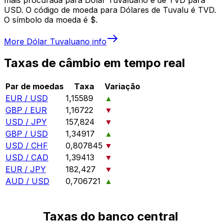
USD. O código de moeda para Dólares de Tuvalu é TVD.
O símbolo da moeda é $.
More
Dólar Tuvaluano
info
Taxas de câmbio em tempo real
Par de moedas
Taxa
Variação
EUR / USD
1,15589
▲
GBP / EUR
1,16722
▼
USD / JPY
157,824
▼
GBP / USD
1,34917
▲
USD / CHF
0,807845
▼
USD / CAD
1,39413
▼
EUR / JPY
182,427
▼
AUD / USD
0,706721
▲
Taxas do banco central