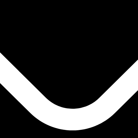
8 UTC
so é apenas para fins informativos. Você não pagará essa
icano (USD)
ais procurada para Coroa sueca é de SEK para USD. O có