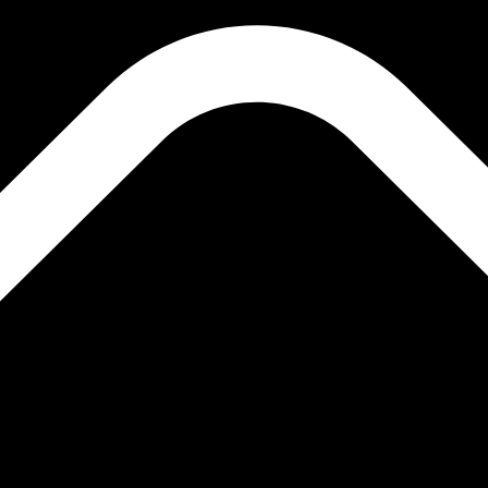
ais procurada para Ripple é de XRP para USD. O código d
T
Moeda
Taxa de Juro
JPY
0,75%
CHF
0,00%
EUR
4,25%
USD
3,75%
CAD
2,25%
AUD
3,60%
NZD
2,25%
GBP
3,75%
 mundo