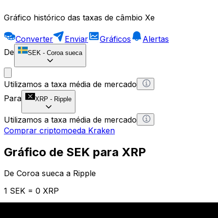
Gráfico histórico das taxas de câmbio Xe
Converter
Enviar
Gráficos
Alertas
De
SEK
-
Coroa sueca
Utilizamos a taxa média de mercado
Para
XRP
-
Ripple
Utilizamos a taxa média de mercado
Comprar criptomoeda Kraken
Gráfico de SEK para XRP
De Coroa sueca a Ripple
1 SEK = 0 XRP
12H
1D
1W
1M
1Y
2Y
5Y
10Y