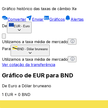
Gráfico histórico das taxas de câmbio Xe
Converter
Enviar
Gráficos
Alertas
De
EUR
-
Euro
Utilizamos a taxa média de mercado
Para
BND
-
Dólar bruneano
Utilizamos a taxa média de mercado
Ver cotação da transferência
Gráfico de EUR para BND
De Euro a Dólar bruneano
1 EUR = 0 BND
12H
1D
1W
1M
1Y
2Y
5Y
10Y