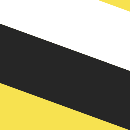
 código de moeda para Dólares de Brunei é BND. O
axas do banco central