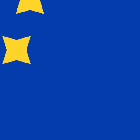
0.282300
₪0