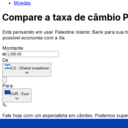
Moedas
Compare a taxa de câmbio P
Está pensando em usar Palestine Islamic Bank para sua t
possível economia com a Xe.
Montante
₪
De
ILS
-
Shekel israelense
Para
EUR
-
Euro
Fale hoje com um especialista em câmbio.
Podemos super
Agendar chamada