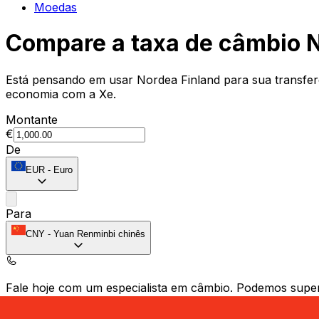
Moedas
Compare a taxa de câmbio 
Está pensando em usar Nordea Finland para sua transfer
economia com a Xe.
Montante
€
De
EUR
-
Euro
Para
CNY
-
Yuan Renminbi chinês
Fale hoje com um especialista em câmbio.
Podemos super
Agendar chamada