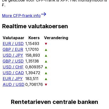
₣.
More
CFP-frank
info
Realtime valutakoersen
Valutapaar
Koers
Verandering
EUR / USD
1,15493
▼
GBP / EUR
1,17010
▲
USD / JPY
158,893
▲
GBP / USD
1,35138
▲
USD / CHF
0,809357
▲
USD / CAD
1,39472
▲
EUR / JPY
183,511
▲
AUD / USD
0,706176
▼
Rentetarieven centrale banken