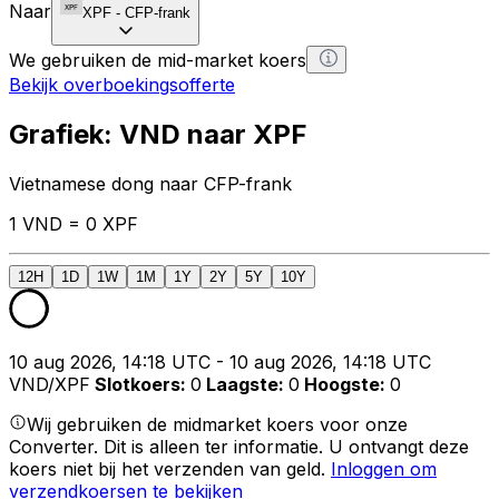
Naar
XPF
-
CFP-frank
We gebruiken de mid-market koers
Bekijk overboekingsofferte
Grafiek: VND naar XPF
Vietnamese dong naar CFP-frank
1 VND = 0 XPF
12H
1D
1W
1M
1Y
2Y
5Y
10Y
10 aug 2026, 14:18 UTC - 10 aug 2026, 14:18 UTC
VND/XPF
Slotkoers
:
0
Laagste
:
0
Hoogste
:
0
Wij gebruiken de midmarket koers voor onze
Converter. Dit is alleen ter informatie. U ontvangt deze
koers niet bij het verzenden van geld.
Inloggen om
verzendkoersen te bekijken