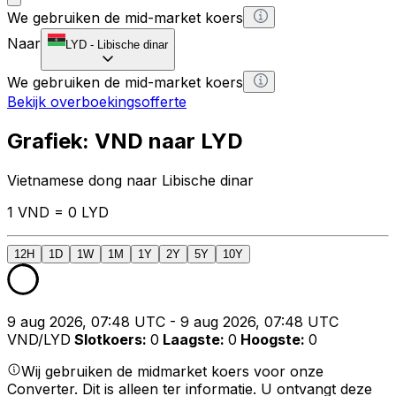
We gebruiken de mid-market koers
Naar
LYD
-
Libische dinar
We gebruiken de mid-market koers
Bekijk overboekingsofferte
Grafiek: VND naar LYD
Vietnamese dong naar Libische dinar
1 VND = 0 LYD
12H
1D
1W
1M
1Y
2Y
5Y
10Y
9 aug 2026, 07:48 UTC - 9 aug 2026, 07:48 UTC
VND/LYD
Slotkoers
:
0
Laagste
:
0
Hoogste
:
0
Wij gebruiken de midmarket koers voor onze
Converter. Dit is alleen ter informatie. U ontvangt deze