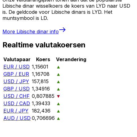
Libische dinar wisselkoers de koers van LYD naar USD
is. De geldcode voor Libische dinars is LYD. Het
muntsymbool is LD.
More
Libische dinar
info
Realtime valutakoersen
Valutapaar
Koers
Verandering
EUR / USD
1,15601
▲
GBP / EUR
1,16708
▲
USD / JPY
157,815
▲
GBP / USD
1,34916
▲
USD / CHF
0,807885
▼
USD / CAD
1,39433
▲
EUR / JPY
182,436
▲
AUD / USD
0,706696
▲