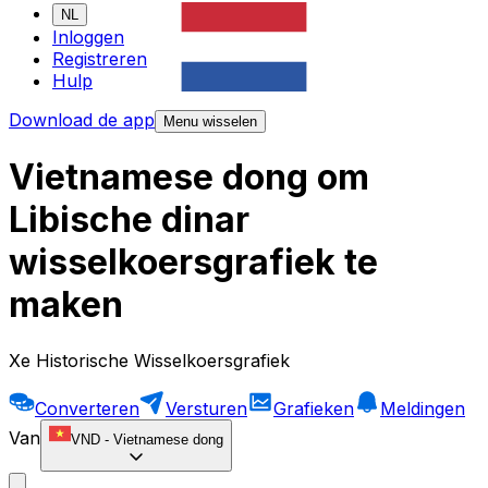
NL
Inloggen
Registreren
Hulp
Download de app
Menu wisselen
Vietnamese dong om
Libische dinar
wisselkoersgrafiek te
maken
Xe Historische Wisselkoersgrafiek
Converteren
Versturen
Grafieken
Meldingen
Van
VND
-
Vietnamese dong