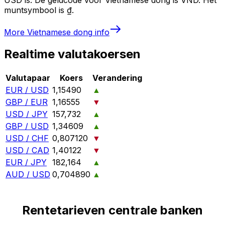
muntsymbool is ₫.
More
Vietnamese dong
info
Realtime valutakoersen
Valutapaar
Koers
Verandering
EUR / USD
1,15490
▲
GBP / EUR
1,16555
▼
USD / JPY
157,732
▲
GBP / USD
1,34609
▲
USD / CHF
0,807120
▼
USD / CAD
1,40122
▼
EUR / JPY
182,164
▲
AUD / USD
0,704890
▲
Rentetarieven centrale banken