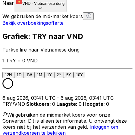
Naar
VND
-
Vietnamese dong
We gebruiken de mid-market koers
Bekijk overboekingsofferte
Grafiek: TRY naar VND
Turkse lire naar Vietnamese dong
1 TRY = 0 VND
12H
1D
1W
1M
1Y
2Y
5Y
10Y
6 aug 2026, 03:41 UTC - 6 aug 2026, 03:41 UTC
TRY/VND
Slotkoers
:
0
Laagste
:
0
Hoogste
:
0
Wij gebruiken de midmarket koers voor onze
Converter. Dit is alleen ter informatie. U ontvangt deze
koers niet bij het verzenden van geld.
Inloggen om
verzendkoersen te bekijken