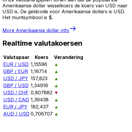
Amerikaanse dollar wisselkoers de koers van USD naar
USD is. De geldcode voor Amerikaanse dollars is USD.
Het muntsymbool is $.
More
Amerikaanse dollar
info
Realtime valutakoersen
Valutapaar
Koers
Verandering
EUR / USD
1,15596
▲
GBP / EUR
1,16714
▲
USD / JPY
157,823
▲
GBP / USD
1,34916
▲
USD / CHF
0,807882
▼
USD / CAD
1,39438
▲
EUR / JPY
182,437
▲
AUD / USD
0,706707
▲