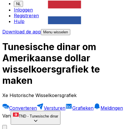
NL
Inloggen
Registreren
Hulp
Download de app
Menu wisselen
Tunesische dinar om
Amerikaanse dollar
wisselkoersgrafiek te
maken
Xe Historische Wisselkoersgrafiek
Converteren
Versturen
Grafieken
Meldingen
Van
TND
-
Tunesische dinar