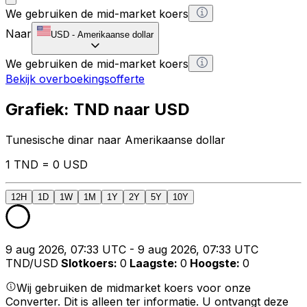
We gebruiken de mid-market koers
Naar
USD
-
Amerikaanse dollar
We gebruiken de mid-market koers
Bekijk overboekingsofferte
Grafiek: TND naar USD
Tunesische dinar naar Amerikaanse dollar
1 TND = 0 USD
12H
1D
1W
1M
1Y
2Y
5Y
10Y
9 aug 2026, 07:33 UTC - 9 aug 2026, 07:33 UTC
TND/USD
Slotkoers
:
0
Laagste
:
0
Hoogste
:
0
Wij gebruiken de midmarket koers voor onze
Converter. Dit is alleen ter informatie. U ontvangt deze