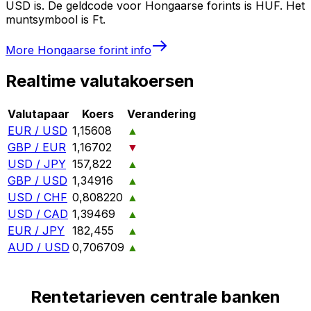
USD is. De geldcode voor Hongaarse forints is HUF. Het
muntsymbool is Ft.
More
Hongaarse forint
info
Realtime valutakoersen
Valutapaar
Koers
Verandering
EUR / USD
1,15608
▲
GBP / EUR
1,16702
▼
USD / JPY
157,822
▲
GBP / USD
1,34916
▲
USD / CHF
0,808220
▲
USD / CAD
1,39469
▲
EUR / JPY
182,455
▲
AUD / USD
0,706709
▲
Rentetarieven centrale banken