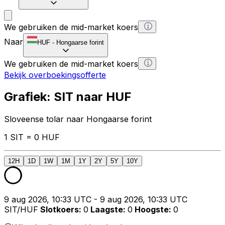
We gebruiken de mid-market koers
Naar
HUF
-
Hongaarse forint
We gebruiken de mid-market koers
Bekijk overboekingsofferte
Grafiek: SIT naar HUF
Sloveense tolar naar Hongaarse forint
1 SIT = 0 HUF
12H
1D
1W
1M
1Y
2Y
5Y
10Y
9 aug 2026, 10:33 UTC - 9 aug 2026, 10:33 UTC
SIT/HUF
Slotkoers
:
0
Laagste
:
0
Hoogste
:
0