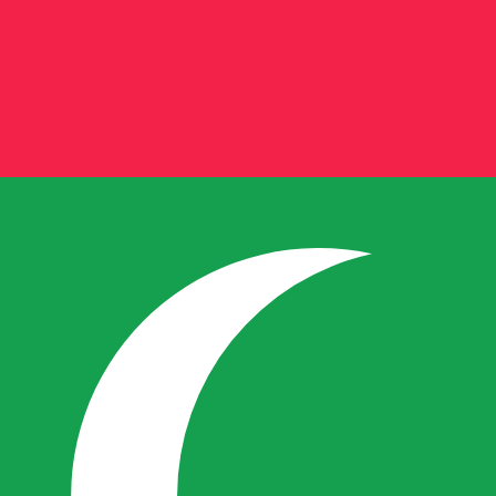
it is alleen ter informatie. U ontvangt deze koers niet bij
alutaparen
di-Arabische rial wisselkoers de koers van SAR naar USD i