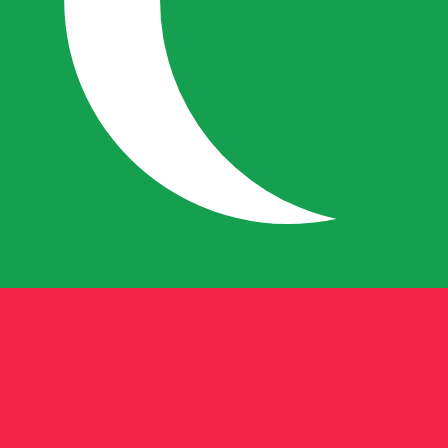
ivische rufiyaa wisselkoers de koers van MVR naar USD is.
Rente
Valuta
Rente
JPY
0,75%
CHF
0,00%
EUR
4,25%
USD
3,75%
CAD
2,25%
AUD
3,60%
NZD
2,25%
GBP
3,75%