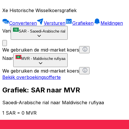
Xe Historische Wisselkoersgrafiek
Converteren
Versturen
Grafieken
Meldingen
Van
SAR
-
Saoedi-Arabische rial
We gebruiken de mid-market koers
Naar
MVR
-
Maldivische rufiyaa
We gebruiken de mid-market koers
Bekijk overboekingsofferte
Grafiek: SAR naar MVR
Saoedi-Arabische rial naar Maldivische rufiyaa
1 SAR = 0 MVR
12H
1D
1W
1M
1Y
2Y
5Y
10Y