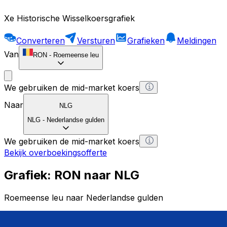
Xe Historische Wisselkoersgrafiek
Converteren
Versturen
Grafieken
Meldingen
Van
RON
-
Roemeense leu
We gebruiken de mid-market koers
Naar
NLG
NLG
-
Nederlandse gulden
We gebruiken de mid-market koers
Bekijk overboekingsofferte
Grafiek: RON naar NLG
Roemeense leu naar Nederlandse gulden
1 RON = 0 NLG