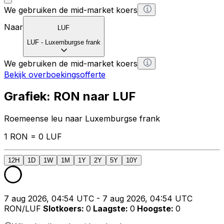
We gebruiken de mid-market koers
Naar
LUF
LUF
-
Luxemburgse frank
We gebruiken de mid-market koers
Bekijk overboekingsofferte
Grafiek: RON naar LUF
Roemeense leu naar Luxemburgse frank
1 RON = 0 LUF
12H
1D
1W
1M
1Y
2Y
5Y
10Y
7 aug 2026, 04:54 UTC - 7 aug 2026, 04:54 UTC
RON/LUF
Slotkoers
:
0
Laagste
:
0
Hoogste
:
0