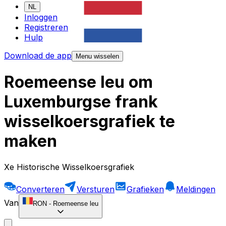
NL
Inloggen
Registreren
Hulp
Download de app
Menu wisselen
Roemeense leu om
Luxemburgse frank
wisselkoersgrafiek te
maken
Xe Historische Wisselkoersgrafiek
Converteren
Versturen
Grafieken
Meldingen
Van
RON
-
Roemeense leu