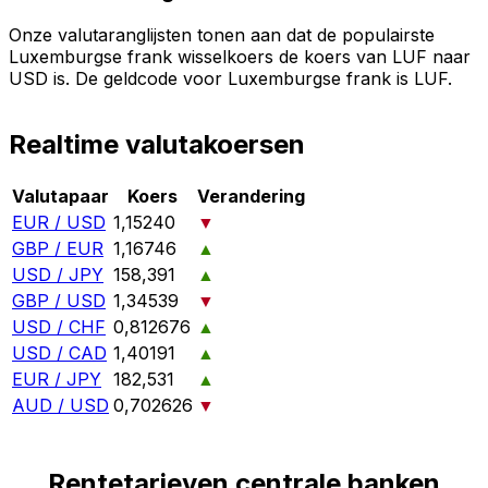
Onze valutaranglijsten tonen aan dat de populairste
Luxemburgse frank wisselkoers de koers van LUF naar
USD is. De geldcode voor Luxemburgse frank is LUF.
Realtime valutakoersen
Valutapaar
Koers
Verandering
EUR / USD
1,15240
▼
GBP / EUR
1,16746
▲
USD / JPY
158,391
▲
GBP / USD
1,34539
▼
USD / CHF
0,812676
▲
USD / CAD
1,40191
▲
EUR / JPY
182,531
▲
AUD / USD
0,702626
▼
Rentetarieven centrale banken