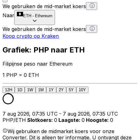
We gebruiken de mid-market koers
Naar
ETH
-
Ethereum
We gebruiken de mid-market koers
Koop crypto op Kraken
Grafiek: PHP naar ETH
Filipijnse peso naar Ethereum
1 PHP = 0 ETH
12H
1D
1W
1M
1Y
2Y
5Y
10Y
7 aug 2026, 07:35 UTC - 7 aug 2026, 07:35 UTC
PHP/ETH
Slotkoers
:
0
Laagste
:
0
Hoogste
:
0
Wij gebruiken de midmarket koers voor onze
Converter. Dit is alleen ter informatie. U ontvangt deze