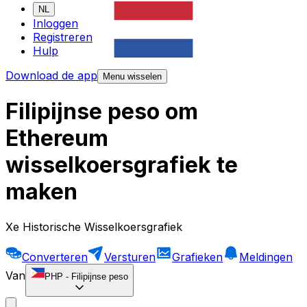
NL
Inloggen
Registreren
Hulp
Download de app
Menu wisselen
Filipijnse peso om
Ethereum
wisselkoersgrafiek te
maken
Xe Historische Wisselkoersgrafiek
Converteren
Versturen
Grafieken
Meldingen
Van
PHP
-
Filipijnse peso