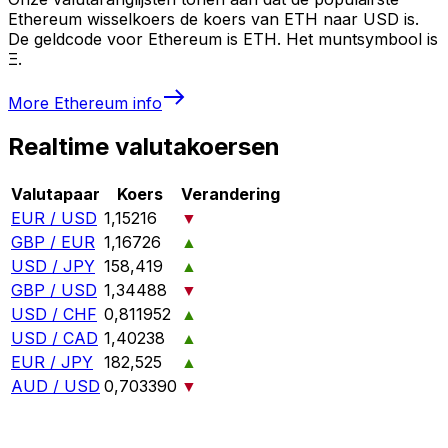
Ethereum wisselkoers de koers van ETH naar USD is.
De geldcode voor Ethereum is ETH. Het muntsymbool is
Ξ.
More
Ethereum
info
Realtime valutakoersen
Valutapaar
Koers
Verandering
EUR / USD
1,15216
▼
GBP / EUR
1,16726
▲
USD / JPY
158,419
▲
GBP / USD
1,34488
▼
USD / CHF
0,811952
▲
USD / CAD
1,40238
▲
EUR / JPY
182,525
▲
AUD / USD
0,703390
▼