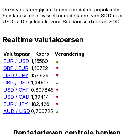
Onze valutaranglijsten tonen aan dat de populairste
Soedanese dinar wisselkoers de koers van SDD naar
USD is. De geldcode voor Soedanese dinars is SDD.
Realtime valutakoersen
Valutapaar
Koers
Verandering
EUR / USD
1,15589
▲
GBP / EUR
1,16722
▼
USD / JPY
157,824
▼
GBP / USD
1,34917
▲
USD / CHF
0,807845
▼
USD / CAD
1,39414
▼
EUR / JPY
182,426
▼
AUD / USD
0,706725
▲
Rentetarieven centrale banken