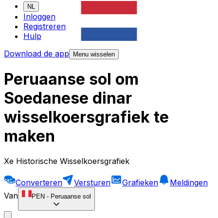
NL
Inloggen
Registreren
Hulp
Download de app
Menu wisselen
Peruaanse sol om
Soedanese dinar
wisselkoersgrafiek te
maken
Xe Historische Wisselkoersgrafiek
Converteren
Versturen
Grafieken
Meldingen
Van
PEN
-
Peruaanse sol